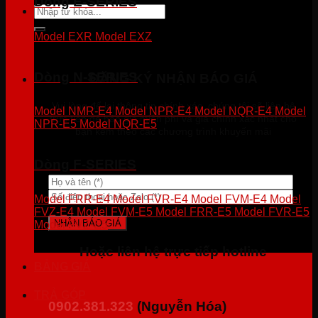
Dòng E-SERIES
Tìm
kiếm:
Model EXR
Model EXZ
Dòng N-SERIES
ĐĂNG KÝ NHẬN BÁO GIÁ
Vui lòng để lại thông tin chính xác, chúng tôi sẽ liên hệ
Model NMR-E4
Model NPR-E4
Model NQR-E4
Model
trực tiếp để báo giá miễn phí và giá chính xác nhất cho
NPR-E5
Model NQR-E5
bạn kèm theo các chương trình khuyến mãi
Dòng F-SERIES
Model FRR-E4
Model FVR-E4
Model FVM-E4
Model
FVZ-E4
Model FVM-E5
Model FRR-E5
Model FVR-E5
Model FVZ-E5
Hoặc liên hệ trực tiếp hotline
BẢNG GIÁ
TRẢ GÓP
0902.381.323
(Nguyễn Hóa)