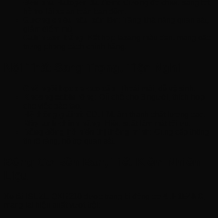
Đèn pha Halogen đa điểm:
Cường độ chiếu sáng tốt,
hỗ trợ lái xe an toàn ban đêm.
Gương chiếu hậu bản lớn:
Tăng khả năng quan sát,
giảm điểm mù.
Cabin sơn trắng:
Kết hợp lazang màu đen, mang đặc
trưng phong cách chính hãng.
Nội Thất Sang Trọng, Tiện Nghi
Ghế ngồi bọc da cao cấp:
Thoái mái, dễ vệ sinh.
Khoang cabin rộng:
Đủ chỗ cho 3 người, thích hợp
cho việc đào tạo.
Hệ thống giải trí:
CD, FM, âm thanh chất lượng cao.
Máy lạnh chính hãng:
Hiệu suất làm mát tối ưu.
Bảng đồng hồ hiển thị thông minh:
Cung cấp thông
tin rõ ràng, hỗ trợ quan sát.
Động Cơ Bền Bãn, Tiết Kiệm Nhiên
Liệu
Xe tải ISUZU QKR210 được trang bị động cơ
4JH1E4NC
,
mang lại hiệu suất vượt trội: