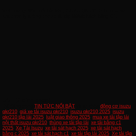
Với những điểm nổi bật trên, ISUZU QKR210 chính là sự
lựa chọn lý tưởng cho xe tải tập lái/sát hàch bằng C1.
5/5 - (2 bình chọn)
Đã đăng trong
TIN TỨC NỔI BẬT
và từ khóa
động cơ isuzu
qkr210
,
giá xe tải isuzu qkr210
,
isuzu qkr210 2025
,
isuzu
qkr210 tập lái 2025
,
luật giao thông 2025
,
mua xe tải tập lái
,
nội thất isuzu qkr210
,
thùng xe tải tập lái
,
xe tải bằng c1
2025
,
Xe Tải Isuzu
,
xe tải sát hạch 2025
,
xe tải sát hạch
bằng c 2025
,
xe tải sát hạch c1
,
xe tải tập lái 2025
,
Xe tải tập