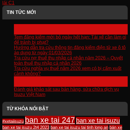
lái C1
.
TIN TỨC MỚI
13
Th3
Tem đăng kiểm mới bỏ ngày hết hạn: Tài xế cần làm gì
để tránh bị phạt?
Hướng dẫn tra cứu thông tin đăng kiểm điện tử xe ô tô
áp dụng từ ngày 01/03/2026
Tra cứu nợ thuế thu nhập cá nhân năm 2026 – Quyết
toán thuế thu nhập cá nhân 2026
Tra cứu nghĩa vụ thuế năm 2026 xem có bị cấm xuất
cảnh không?
15
Th1
Đánh giá khảo sát sau bán hàng, sửa chữa dịch vụ
Isuzu Việt Nam
TỪ KHÓA NỔI BẬT
ban xe tai 247
ban xe tai isuzu
#xetaiisuzu
ban xe tai isuzu 2t4 2023
ban xe tai isuzu tai tinh long an
bán xe