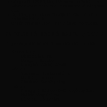
Công suất:
120 PS, tăng 15% so với phiên bản trước.
Mô-men xoắn:
290 N.m, giúp xe leo dốc, tải hàng hiệu
quả.
Hệ thống phun nhiên liệu điện tử:
Giúp tiết kiệm
nhiên liệu hiệu quả.
Chuẩn khí thải Euro 4:
Thân thiện với môi trường.
Thùng Xe Tải Tập Lái ISUZU QKR210
Thùng xe được thiết kế với cấu trúc chắc chắn, bền bãn:
Khung thùng:
Đà dọc: Sắt U100.
Đà ngang: Sắt U80.
Khung kèo: Sắt hộp 40×40.
Vật liệu:
Vách ngoài: Tôn kẻm phẳng.
Mái thùng: Lớp tôn.
Sàn thùng: Sàn sắt phẳng.
Trang bị:
Khung ghế: Sắt hộp 40×40, lót gỗ dày 2cm.
Hai bên hông: Phủ bạt.
Bừng sau: Có tay nắm.