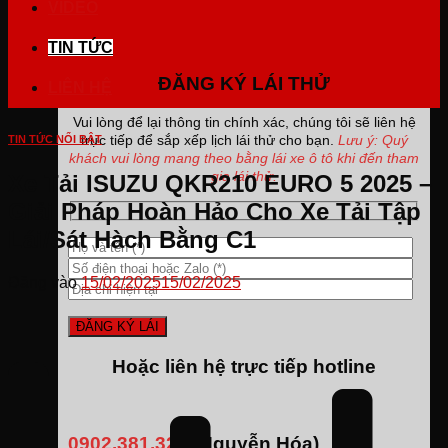
VIDEO
TIN TỨC
ĐĂNG KÝ LÁI THỬ
LIÊN HỆ
Vui lòng để lại thông tin chính xác, chúng tôi sẽ liên hệ
trực tiếp để sắp xếp lịch lái thử cho bạn.
Lưu ý: Quý
TIN TỨC NỔI BẬT
khách vui lòng mang theo bằng lái xe ô tô khi đến tham
gia lái thử.
Xe Tải ISUZU QKR210 EURO 5 2025 –
Giải Pháp Hoàn Hảo Cho Xe Tải Tập
Lái/Sát Hàch Bằng C1
Đăng vào
15/02/2025
15/02/2025
Hoặc liên hệ trực tiếp hotline
0902.381.323
(Nguyễn Hóa)