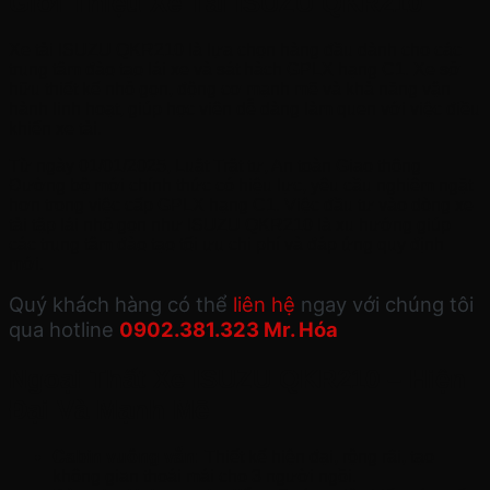
Giới Thiệu Xe Tải ISUZU QKR210
Xe tải ISUZU QKR210 là lựa chọn hàng đầu dành cho các
trung tâm đào tạo lái xe và sát hàch GPLX hạng C1. Xe sở
hữu thiết kế nhỏ gọn, động cơ mạnh mẽ và khả năng vận
hành linh hoạt, giúp học viên dễ dàng làm quen với việc điều
khiển xe tải.
Từ ngày 01/01/2025, Luật Trật tự, An toàn Giao thông
Đường bộ mới chính thức có hiệu lực, yêu cầu nghiêm ngặt
hơn trong việc cấp GPLX hạng C1. Việc đầu tư vào dòng xe
tải tập lái nhỏ gọn như ISUZU QKR210 là xu hướng giúp
các trung tâm đào tạo tối ưu chi phí và đáp ứng quy định
mới.
Quý khách hàng có thể
liên hệ
ngay với chúng tôi
qua hotline
0902.381.323 Mr. Hóa
Ngoại Thất Xe ISUZU QKR210 – Hiện
Đại Và Mạnh Mẽ
Cabin vuông vắn:
Thiết kế hiện đại, rộng rãi, tạo
không gian thoái mái cho 3 người ngồi.