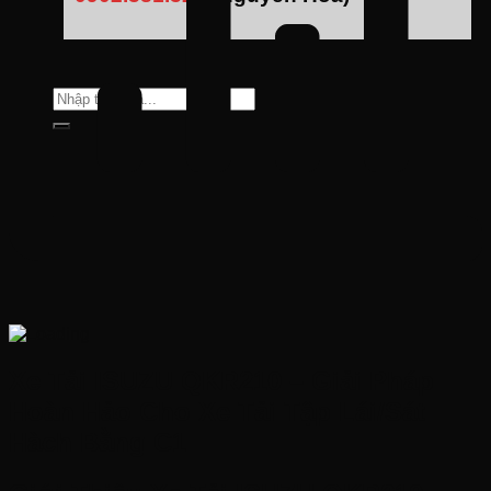
Tìm
kiếm:
Xe Tải ISUZU QKR210 – Giải Pháp
Hoàn Hảo Cho Xe Tải Tập Lái/Sát
Hàch Bằng C1