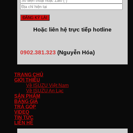
Hoặc liên hệ trực tiếp hotline
0902.381.323
(Nguyễn Hóa)
TRANG CHỦ
GIỚI THIỆU
Về ISUZU Việt Nam
Về ISUZU An Lạc
SẢN PHẨM
BẢNG GIÁ
TRẢ GÓP
VIDEO
TIN TỨC
LIÊN HỆ