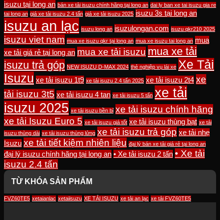
isuzu tại long an
bán xe tải isuzu chính hãng tại long an
dai ly ban xe tai isuzu gia re
isuzu 3s tại long an
tai long an
giá xe tải isuzu 2.4 tấn
giá xe tải isuzu 2025
isuzu an lạc
isuzulongan.com
isuzu long an
isuzu qkr210 2025
isuzu viet nam
mua
mua xe isuzu qkr tại long an
mua xe isuzu tai long an
mua xe tải
mua xe tải isuzu
xe tải giá rẻ tại long an
Xe Tải
isuzu trả góp
NEW ISUZU D-MAX 2024
thẻ nghiệp vụ lái xe
Isuzu
xe
xe tải isuzu 1t9
xe tải isuzu 2t4
xe tải isuzu 2.4 tấn 2025
xe tải
tải isuzu 3t5
xe tải isuzu 4 tan
xe tải isuzu 5 tấn
isuzu 2025
xe tải isuzu chính hãng
xe tải isuzu bền bỉ
xe tải Isuzu Euro 5
xe tải isuzu thùng bạt
xe tải isuzu giá tốt
xe tải
xe tải isuzu trả góp
xe tải nhẹ
isuzu thùng dài
xe tải isuzu thùng lửng
xe tải tiết kiệm nhiên liệu
Isuzu
đại lý bán xe tải giá rẻ tại long an
• Xe tải
đại lý isuzu chính hãng tại long an
• Xe tải isuzu 2 tấn
isuzu 2.4 tấn
TỪ KHÓA SẢN PHẨM
FVZ60TE5
xetaianlac
xetaiisuzu
XE TẢI ISUZU
xe tải an lạc
xe tải FVZ60TE5