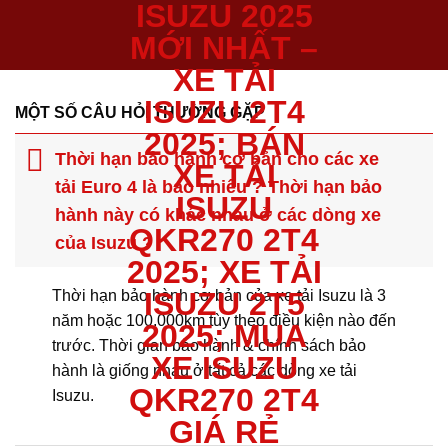
MỘT SỐ CÂU HỎI THƯỜNG GẶP
Thời hạn bảo hành cơ bản cho các xe
tải Euro 4 là bao nhiêu ? Thời hạn bảo
hành này có khác nhau ở các dòng xe
của Isuzu ?
Thời hạn bảo hành cơ bản của xe tải Isuzu là 3
năm hoặc 100.000km tùy theo điều kiện nào đến
trước. Thời gian bảo hành & chính sách bảo
hành là giống nhau ở tất cả các dòng xe tải
Isuzu.