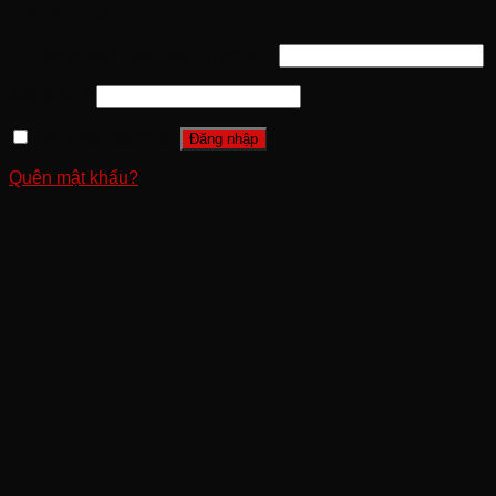
Đăng nhập
Tên tài khoản hoặc địa chỉ email
*
Mật khẩu
*
Ghi nhớ mật khẩu
Đăng nhập
Quên mật khẩu?