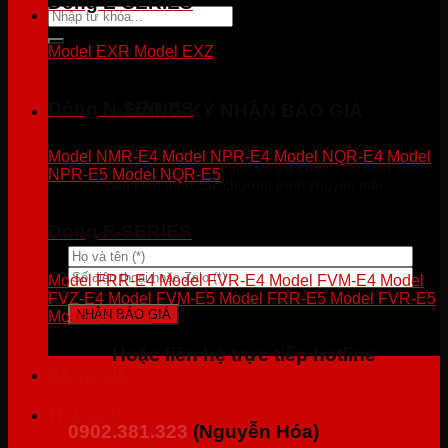
Dòng E-SERIES
Tìm
kiếm:
Model EXR
Model EXZ
Dòng N-SERIES
ĐĂNG KÝ NHẬN BÁO GIÁ
Vui lòng để lại thông tin chính xác, chúng tôi sẽ liên hệ
Model NMR-E4
Model NPR-E4
Model NQR-E4
Model
trực tiếp để báo giá miễn phí và giá chính xác nhất cho
NPR-E5
Model NQR-E5
bạn kèm theo các chương trình khuyến mãi
Dòng F-SERIES
Model FRR-E4
Model FVR-E4
Model FVM-E4
Model
FVZ-E4
Model FVM-E5
Model FRR-E5
Model FVR-E5
Model FVZ-E5
Hoặc liên hệ trực tiếp hotline
BẢNG GIÁ
TRẢ GÓP
0902.381.323
(Nguyễn Hóa)