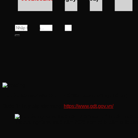
Tìm
kiếm:
Tra cứu trên website Cục Thuế (liên quan cưỡng chế nợ)
Bước 1:
Truy cập vào trang:
https://www.gdt.gov.vn/
Tra cứu nghĩa vụ thuế năm 2026 xem có bị cấm xuất cả