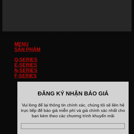
Copyright 2026 ©
Bản quyền thuộc về Bán Xe Tải 247
MENU
SẢN PHẨM
Q-SERIES
E-SERIES
N-SERIES
F-SERIES
ĐĂNG KÝ NHẬN BÁO GIÁ
Vui lòng để lại thông tin chính xác, chúng tôi sẽ liên hệ
trực tiếp để báo giá miễn phí và giá chính xác nhất cho
bạn kèm theo các chương trình khuyến mãi