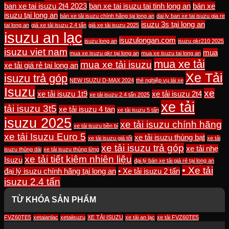
ban xe tai isuzu 2t4 2023
ban xe tai isuzu tai tinh long an
bán xe
isuzu tại long an
bán xe tải isuzu chính hãng tại long an
dai ly ban xe tai isuzu gia re
isuzu 3s tại long an
tai long an
giá xe tải isuzu 2.4 tấn
giá xe tải isuzu 2025
isuzu an lạc
isuzulongan.com
isuzu long an
isuzu qkr210 2025
isuzu viet nam
mua
mua xe isuzu qkr tại long an
mua xe isuzu tai long an
mua xe tải
mua xe tải isuzu
xe tải giá rẻ tại long an
Xe Tải
isuzu trả góp
NEW ISUZU D-MAX 2024
thẻ nghiệp vụ lái xe
Isuzu
xe
xe tải isuzu 1t9
xe tải isuzu 2t4
xe tải isuzu 2.4 tấn 2025
xe tải
tải isuzu 3t5
xe tải isuzu 4 tan
xe tải isuzu 5 tấn
isuzu 2025
xe tải isuzu chính hãng
xe tải isuzu bền bỉ
xe tải Isuzu Euro 5
xe tải isuzu thùng bạt
xe tải isuzu giá tốt
xe tải
xe tải isuzu trả góp
xe tải nhẹ
isuzu thùng dài
xe tải isuzu thùng lửng
xe tải tiết kiệm nhiên liệu
Isuzu
đại lý bán xe tải giá rẻ tại long an
• Xe tải
đại lý isuzu chính hãng tại long an
• Xe tải isuzu 2 tấn
isuzu 2.4 tấn
TỪ KHÓA SẢN PHẨM
FVZ60TE5
xetaianlac
xetaiisuzu
XE TẢI ISUZU
xe tải an lạc
xe tải FVZ60TE5