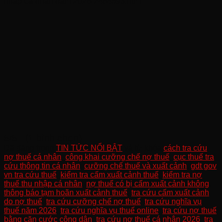
nhap-ca-nhan-nam-2026-2484593.html
5/5 - (1 bình chọn)
Đã đăng trong
TIN TỨC NỔI BẬT
và từ khóa
cách tra cứu
nợ thuế cá nhân
,
công khai cưỡng chế nợ thuế
,
cục thuế tra
cứu thông tin cá nhân
,
cưỡng chế thuế và xuất cảnh
,
gdt gov
vn tra cứu thuế
,
kiểm tra cấm xuất cảnh thuế
,
kiểm tra nợ
thuế thu nhập cá nhân
,
nợ thuế có bị cấm xuất cảnh không
,
thông báo tạm hoãn xuất cảnh thuế
,
tra cứu cấm xuất cảnh
do nợ thuế
,
tra cứu cưỡng chế nợ thuế
,
tra cứu nghĩa vụ
thuế năm 2026
,
tra cứu nghĩa vụ thuế online
,
tra cứu nợ thuế
bằng căn cước công dân
,
tra cứu nợ thuế cá nhân 2026
,
tra