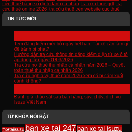
cứu thuế bằng số định danh cá nhân
,
tra cứu thuế gdt
,
tra
cứu thuế online 2026
,
tra cứu thuế trên website cục thuế
.
TIN TỨC MỚI
13
Th3
Tem đăng kiểm mới bỏ ngày hết hạn: Tài xế cần làm gì
để tránh bị phạt?
Hướng dẫn tra cứu thông tin đăng kiểm điện tử xe ô tô
áp dụng từ ngày 01/03/2026
Tra cứu nợ thuế thu nhập cá nhân năm 2026 – Quyết
toán thuế thu nhập cá nhân 2026
Tra cứu nghĩa vụ thuế năm 2026 xem có bị cấm xuất
cảnh không?
15
Th1
Đánh giá khảo sát sau bán hàng, sửa chữa dịch vụ
Isuzu Việt Nam
TỪ KHÓA NỔI BẬT
ban xe tai 247
ban xe tai isuzu
#xetaiisuzu