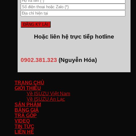
Hoặc liên hệ trực tiếp hotline
0902.381.323
(Nguyễn Hóa)
TRANG CHỦ
GIỚI THIỆU
Về ISUZU Việt Nam
Về ISUZU An Lạc
SẢN PHẨM
BẢNG GIÁ
TRẢ GÓP
VIDEO
TIN TỨC
LIÊN HỆ