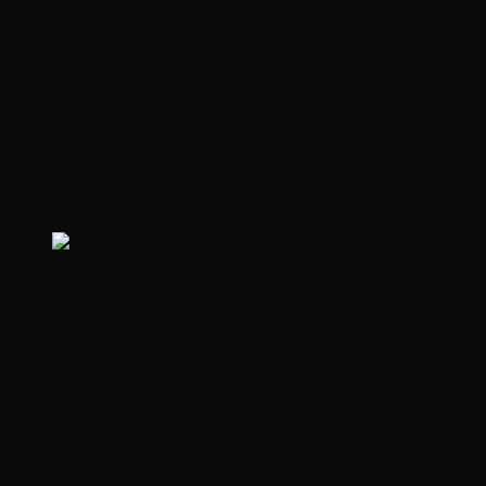
Bước 2:
Chọn “Dịch vụ công”.
Bước 3: Chọn “Công khai cưỡng chế nợ thuế”
→
Th
ô
ng b
á
o
về xuất cảnh.
Bước 4:
Nhập:
– Mã số thuế hoặc số định danh cá nhân (căn cước công
dân).
– Mã xác nhận
→
nhấn “Tìm kiếm”.
Tra cứu nghĩa vụ thuế năm 2026 xem có bị cấm xuất cả
Theo cơ quan thuế, cách này dùng để kiểm tra thông tin
cưỡng chế nợ thuế, tạm hoãn xuất cảnh (nếu có).
Thuế cơ sở 7 tỉnh Đắk Lắk lưu ý, từ năm 2026, việc tra cứu
thuế cá nhân thực hiện theo số định danh cá nhân (căn cước
công dân). Dữ liệu có thể cập nhật chậm so với thời điểm
vừa nộp tiền. Nếu phát sinh nợ thuế, người nộp thuế cần
chủ động nộp kịp thời để tránh tiền chậm nộp và xử phạt.
Nguồn: https://vietnamnet.vn/3-cach-tra-cuu-no-thue-thu-