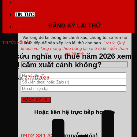
VIDEO
TIN TỨC
ĐĂNG KÝ LÁI THỬ
LIÊN HỆ
Vui lòng để lại thông tin chính xác, chúng tôi sẽ liên hệ
trực tiếp để sắp xếp lịch lái thử cho bạn.
Lưu ý: Quý
TIN TỨC NỔI BẬT
khách vui lòng mang theo bằng lái xe ô tô khi đến tham
gia lái thử.
Tra cứu nghĩa vụ thuế năm 2026 xem
có bị cấm xuất cảnh không?
Đăng vào
27/01/2026
Hoặc liên hệ trực tiếp hotline
0902.381.323
(Nguyễn Hóa)