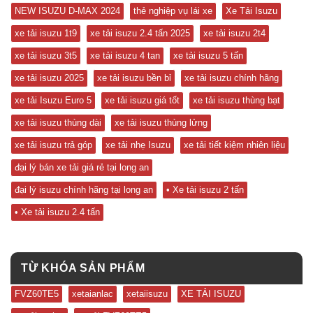
NEW ISUZU D-MAX 2024
thẻ nghiệp vụ lái xe
Xe Tải Isuzu
xe tải isuzu 1t9
xe tải isuzu 2.4 tấn 2025
xe tải isuzu 2t4
xe tải isuzu 3t5
xe tải isuzu 4 tan
xe tải isuzu 5 tấn
xe tải isuzu 2025
xe tải isuzu bền bỉ
xe tải isuzu chính hãng
xe tải Isuzu Euro 5
xe tải isuzu giá tốt
xe tải isuzu thùng bạt
xe tải isuzu thùng dài
xe tải isuzu thùng lửng
xe tải isuzu trả góp
xe tải nhẹ Isuzu
xe tải tiết kiệm nhiên liệu
đại lý bán xe tải giá rẻ tại long an
đại lý isuzu chính hãng tại long an
• Xe tải isuzu 2 tấn
• Xe tải isuzu 2.4 tấn
TỪ KHÓA SẢN PHẨM
FVZ60TE5
xetaianlac
xetaiisuzu
XE TẢI ISUZU