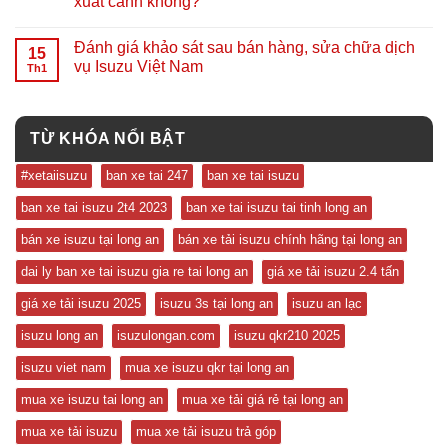
xuất cảnh không?
Đánh giá khảo sát sau bán hàng, sửa chữa dịch
15
vụ Isuzu Việt Nam
Th1
TỪ KHÓA NỔI BẬT
#xetaiisuzu
ban xe tai 247
ban xe tai isuzu
ban xe tai isuzu 2t4 2023
ban xe tai isuzu tai tinh long an
bán xe isuzu tại long an
bán xe tải isuzu chính hãng tại long an
dai ly ban xe tai isuzu gia re tai long an
giá xe tải isuzu 2.4 tấn
giá xe tải isuzu 2025
isuzu 3s tại long an
isuzu an lạc
isuzu long an
isuzulongan.com
isuzu qkr210 2025
isuzu viet nam
mua xe isuzu qkr tại long an
mua xe isuzu tai long an
mua xe tải giá rẻ tại long an
mua xe tải isuzu
mua xe tải isuzu trả góp