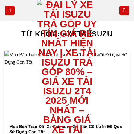
Skip
to
content
TỪ KHÓA:
#XETAIISUZU
Mua Bán Trao Đổi Xe Tải Isuzu 2.5 Tấn Cũ Lướt Đã Qua
Sử Dụng Còn Tốt