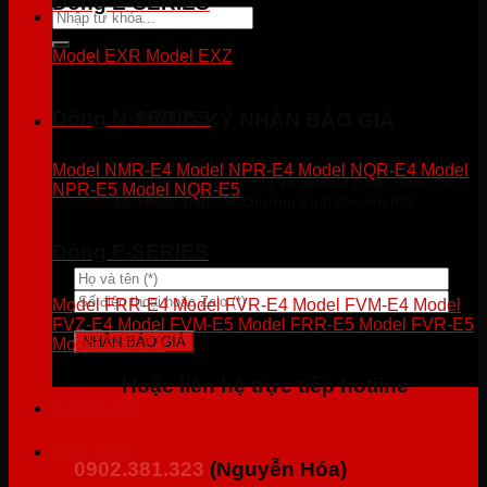
Dòng E-SERIES
Tìm
kiếm:
Model EXR
Model EXZ
Dòng N-SERIES
ĐĂNG KÝ NHẬN BÁO GIÁ
Vui lòng để lại thông tin chính xác, chúng tôi sẽ liên hệ
Model NMR-E4
Model NPR-E4
Model NQR-E4
Model
trực tiếp để báo giá miễn phí và giá chính xác nhất cho
NPR-E5
Model NQR-E5
bạn kèm theo các chương trình khuyến mãi
Dòng F-SERIES
Model FRR-E4
Model FVR-E4
Model FVM-E4
Model
FVZ-E4
Model FVM-E5
Model FRR-E5
Model FVR-E5
Model FVZ-E5
Hoặc liên hệ trực tiếp hotline
BẢNG GIÁ
TRẢ GÓP
0902.381.323
(Nguyễn Hóa)