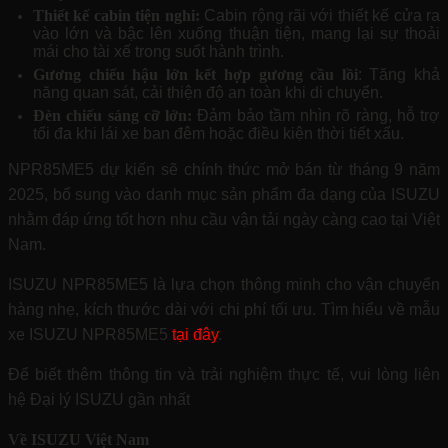
Thiết kế cabin tiện nghi:
Cabin rộng rãi với thiết kế cửa ra
vào lớn và bậc lên xuống thuận tiện, mang lại sự thoải
mái cho tài xế trong suốt hành trình.
Gương chiếu hậu lớn kết hợp gương cầu lồi
: Tăng khả
năng quan sát, cải thiện độ an toàn khi di chuyển.
Đèn chiếu sáng cỡ lớn:
Đảm bảo tầm nhìn rõ ràng, hỗ trợ
tối đa khi lái xe ban đêm hoặc điều kiện thời tiết xấu.
NPR85ME5 dự kiến sẽ chính thức mở bán từ tháng 9 năm
2025, bổ sung vào danh mục sản phẩm đa dạng của ISUZU
nhằm đáp ứng tốt hơn nhu cầu vận tải ngày càng cao tại Việt
Nam.
ISUZU NPR85ME5 là lựa chọn thông minh cho vận chuyển
hàng nhẹ, kích thước dài với chi phí tối ưu. Tìm hiểu về mẫu
xe ISUZU NPR85ME5
tại đây
.
Để biết thêm thông tin và trải nghiệm thực tế, vui lòng liên
hệ Đại lý ISUZU gần nhất
Về ISUZU Việt Nam