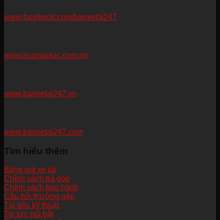
www.facebook.com/banxetai247
www.isuzuanlac.com.vn
www.banxetai247.vn
www.banxetai247.com
Tìm hiểu thêm
Bảng giá xe tải
Chính sách trả góp
Chính sách bảo hành
Câu hỏi thường gặp
Tài liệu kỹ thuật
Tin tức nổi bật