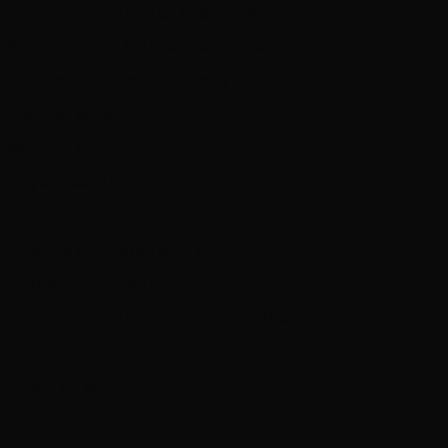
2 Tấm che nắng cho tài xế & Phụ xế
Kính chỉnh điện & Khóa cửa trung tâm
Tay nắm cửa an toàn bên trong
Núm mồi thuốc
Máy điều hòa
Dây an toàn 3 điểm
Kèn báo lùi
Hệ thống làm mát và sưởi kính
USB-MP3, AM-FM Radio
Hộp đen lưu dữ liệu hoạt động xe DRM
Cảnh báo khóa Cabin
Phanh khí xả
Động cơ: