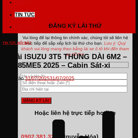
VIDEO
TIN TỨC
ĐĂNG KÝ LÁI THỬ
LIÊN HỆ
Vui lòng để lại thông tin chính xác, chúng tôi sẽ liên hệ
trực tiếp để sắp xếp lịch lái thử cho bạn.
Lưu ý: Quý
TIN TỨC NỔI BẬT
khách vui lòng mang theo bằng lái xe ô tô khi đến tham
gia lái thử.
Xe tải ISUZU 3T5 THÙNG DÀI 6M2 –
NPR85ME5 2025 – Cabin Sát-xi
Đăng vào
31/07/2025
31/07/2025
Hoặc liên hệ trực tiếp hotline
0902.381.323
(Nguyễn Hóa)