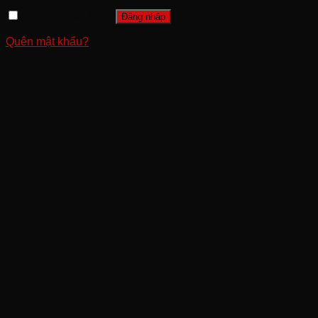
Ghi nhớ mật khẩu
Đăng nhập
Quên mật khẩu?