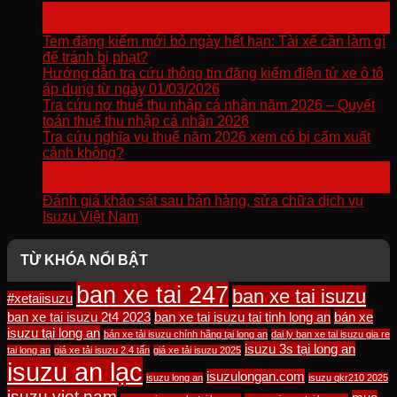
13
Th3
Tem đăng kiểm mới bỏ ngày hết hạn: Tài xế cần làm gì
để tránh bị phạt?
Hướng dẫn tra cứu thông tin đăng kiểm điện tử xe ô tô
áp dụng từ ngày 01/03/2026
Tra cứu nợ thuế thu nhập cá nhân năm 2026 – Quyết
toán thuế thu nhập cá nhân 2026
Tra cứu nghĩa vụ thuế năm 2026 xem có bị cấm xuất
cảnh không?
15
Th1
Đánh giá khảo sát sau bán hàng, sửa chữa dịch vụ
Isuzu Việt Nam
TỪ KHÓA NỔI BẬT
ban xe tai 247
ban xe tai isuzu
#xetaiisuzu
ban xe tai isuzu 2t4 2023
ban xe tai isuzu tai tinh long an
bán xe
isuzu tại long an
bán xe tải isuzu chính hãng tại long an
dai ly ban xe tai isuzu gia re
isuzu 3s tại long an
tai long an
giá xe tải isuzu 2.4 tấn
giá xe tải isuzu 2025
isuzu an lạc
isuzulongan.com
isuzu long an
isuzu qkr210 2025
isuzu viet nam