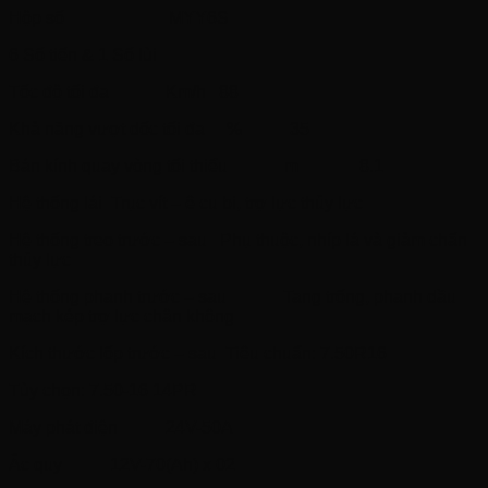
Hộp số
MYY6S
6 Số tiến & 1 Số lùi
Tốc độ tối đa
Km/h
88
Khả năng vượt dốc tối đa
%
35
Bán kính quay vòng tối thiểu
m
8.1
Hệ thống lái
Trục vít – ê cu bi, trợ lực thủy lực
Hệ thống treo trước – sau
Phụ thuộc, nhíp lá và giảm chấn
thủy lực
Hệ thống phanh trước – sau
Tang trống, phanh dầu
mạch kép trợ lực chân không
Kích thước lốp trước – sau
Tiêu chuẩn: 7.50R16
Tùy chọn: 7.50-16 14PR
Máy phát điện
24V-50A
Ắc quy
12V-70(Ah) x 02