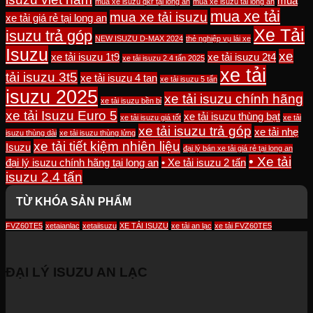
mua
mua xe isuzu qkr tại long an
mua xe isuzu tai long an
mua xe tải
mua xe tải isuzu
xe tải giá rẻ tại long an
Xe Tải
isuzu trả góp
NEW ISUZU D-MAX 2024
thẻ nghiệp vụ lái xe
Isuzu
xe
xe tải isuzu 1t9
xe tải isuzu 2t4
xe tải isuzu 2.4 tấn 2025
xe tải
tải isuzu 3t5
xe tải isuzu 4 tan
xe tải isuzu 5 tấn
isuzu 2025
xe tải isuzu chính hãng
xe tải isuzu bền bỉ
xe tải Isuzu Euro 5
xe tải isuzu thùng bạt
xe tải isuzu giá tốt
xe tải
xe tải isuzu trả góp
xe tải nhẹ
isuzu thùng dài
xe tải isuzu thùng lửng
xe tải tiết kiệm nhiên liệu
Isuzu
đại lý bán xe tải giá rẻ tại long an
• Xe tải
đại lý isuzu chính hãng tại long an
• Xe tải isuzu 2 tấn
isuzu 2.4 tấn
TỪ KHÓA SẢN PHẨM
FVZ60TE5
xetaianlac
xetaiisuzu
XE TẢI ISUZU
xe tải an lạc
xe tải FVZ60TE5
ĐẠI LÝ ISUZU AN LẠC