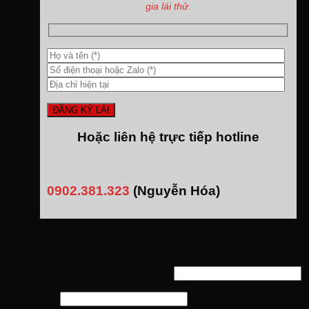
gia lái thử.
Hoặc liên hệ trực tiếp hotline
0902.381.323
(Nguyễn Hóa)
Đăng nhập
Tên tài khoản hoặc địa chỉ email
*
Mật khẩu
*