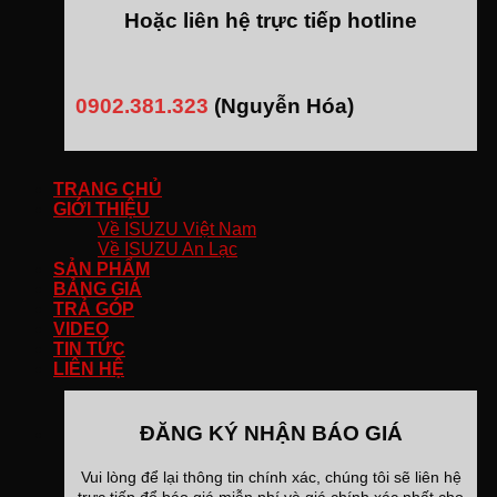
Hoặc liên hệ trực tiếp hotline
0902.381.323
(Nguyễn Hóa)
TRANG CHỦ
GIỚI THIỆU
Về ISUZU Việt Nam
Về ISUZU An Lạc
SẢN PHẨM
BẢNG GIÁ
TRẢ GÓP
VIDEO
TIN TỨC
LIÊN HỆ
ĐĂNG KÝ NHẬN BÁO GIÁ
Vui lòng để lại thông tin chính xác, chúng tôi sẽ liên hệ