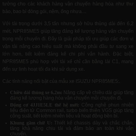
tưởng cho các khách hàng vận chuyển hàng hóa như thư
báo, bao bì đóng gói, nệm, ống nhựa…
Với tải trọng dưới 3,5 tấn nhưng sở hữu thùng dài đến 6,2
mét, NPR85ME5 giúp tăng đáng kể lượng hàng vận chuyển
trong mỗi chuyến đi. Đây là giải pháp tối ưu giúp các đơn vị
vận tải nâng cao hiệu suất mà không phải đầu tư sang xe
lớn hơn, tiết kiệm đáng kể chi phí vận hành. Đặc biệt,
NPR85ME5 phù hợp với tài xế chỉ cần bằng lái C1, mang
đến sự linh hoạt tối đa khi sử dụng xe.
Các tính năng nổi bật của mẫu xe ISUZU NPR85ME5:.
Chiều dài thùng xe 6,2m:
Nâng cấp về chiều dài giúp tăng
đáng kể lượng hàng hóa vận chuyển mỗi chuyến đi.
Động cơ 4JJ1E5LE thế hệ mới:
Công nghệ phun nhiên
liệu điện tử Common rail, turbo biến thiên VGS giúp tăng
công suất, tiết kiệm nhiên liệu và hoạt động bền bỉ.
Khung gầm chữ U:
Thiết kế chassis dày và chắc chắn,
tăng khả năng chịu tải và đảm bảo an toàn khi vận
chuyển.