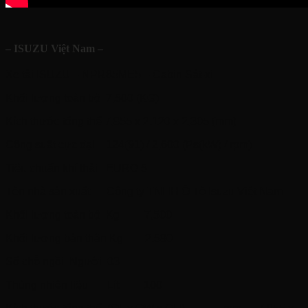
– ISUZU Việt Nam –
Xe tải ISUZU – NPR85ME5 – Cabin Sát-xi
Khối lượng toàn bộ
7,500 (KG)
Kích thước tổng thể 7,855 x 2,120 x 2,305 (mm)
Công suất cực đại
124(91) / 2,600 (Ps(kW) / rpm)
Tiêu chuẩn khí thải
EURO 5
Tên nhà sản xuất
Công ty TNHH Ô Tô Isuzu Việt Nam
Khối lượng toàn bộ
Kg
7,500
Khối lượng bản thân Kg
2,580
Số chỗ ngồi
Người
03
Thùng nhiên liệu
Lít
100