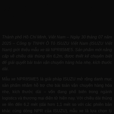
VẬN CHUYỂN HIỆU QUẢ
HƠN
Thành phố Hồ Chí Minh, Việt Nam – Ngày 30 tháng 07 năm
2025 – Công ty TNHH Ô Tô ISUZU Việt Nam (ISUZU Việt
Nam) giới thiệu mẫu xe tải NPR85ME5. Sản phẩm mới nâng
cấp về chiều dài thùng lên 6,2m, được thiết kế chuyên biệt
để giải quyết bài toán vận chuyển hàng hóa nhẹ, kích thước
dài.
Mẫu xe NPR85ME5 là giải pháp ISUZU mở rộng danh mục
sản phẩm nhằm hỗ trợ cho bài toán vận chuyển hàng hóa
nhẹ, kích thước dài – vốn đang phổ biến trong ngành
logistics và thương mại điện tử hiện nay. Với chiều dài thùng
xe lên đến 6,2 mét (dài hơn 1,1 mét so với các phiên bản
khác cùng dòng NPR của ISUZU), mẫu xe là lựa chọn lý