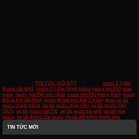
5/5 - (3 bình chọn)
Đã đăng trong
TIN TỨC NỔI BẬT
và từ khóa
isuzu 2.4 tấn
thùng dài 6m2
,
isuzu 3.5 tấn chính hãng
,
isuzu npr350 giao
ngay
,
isuzu npr350 mới nhất
,
isuzu npr350 thùng 6m2
,
isuzu
thùng kín dài 6m2
,
isuzu thùng mui bạt 2.4 tấn
,
mua xe tải
isuzu chính hãng
,
xe tải isuzu chạy bền
,
xe tải isuzu mới
2025
,
xe tải isuzu npr350
,
xe tải isuzu trả góp
,
xe tải nhẹ
Isuzu
,
xe tải thùng dài isuzu
,
xe tải tiết kiệm nhiên liệu
.
TIN TỨC MỚI