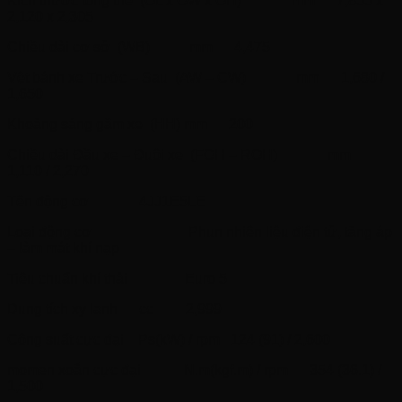
Kích thước tổng thể
(OL x OW x OH)
mm
7,855 x
2,120 x 2,305
Chiều dài cơ sở
(WB)
mm
4,475
Vệt bánh xe Trước – Sau
(AW – CW)
mm
1,680 /
1,650
Khoảng sáng gầm xe
(HH) mm
200
Chiều dài Đầu xe – Đuôi xe
(FOH – ROH)
mm
1,110 / 2,270
Tên động cơ
4JJ1E5LE
Loại động cơ
Phun nhiên liệu điện tử, tăng áp
– làm mát khí nạp
Tiêu chuẩn khí thải
Euro 5
Dung tích xy lanh
cc
2,999
Công suất cực đại
Ps(kW) / rpm
124 (91) / 2,600
momen xoắn cực đại
N.m(kgf.m) / rpm
354 (36.1) /
1,500