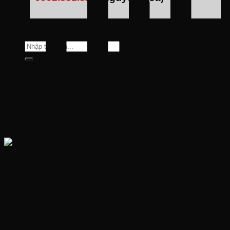
Tìm
kiếm:
ISUZU VIỆT NAM GIỚI
THIỆU DÒNG XE TẢI
NPR85ME5 MỚI – TỐI ƯU
KÍCH THƯỚC THÙNG GIÚP