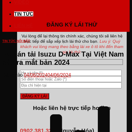
VIDEO
TIN TỨC
ĐĂNG KÝ LÁI THỬ
LIÊN HỆ
Vui lòng để lại thông tin chính xác, chúng tôi sẽ liên hệ
trực tiếp để sắp xếp lịch lái thử cho bạn.
Lưu ý: Quý
TIN TỨC NỔI BẬT
khách vui lòng mang theo bằng lái xe ô tô khi đến tham
gia lái thử.
Xe bán tải Isuzu D-Max Tại Việt Nam
sắp ra mắt bản 2024
Đăng vào
04/06/2024
04/06/2024
Hoặc liên hệ trực tiếp hotline
0902.381.323
(Nguyễn Hóa)