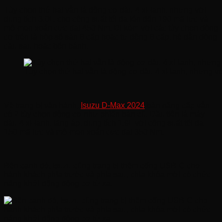
Tùy chọn thứ hai vẫn là động cơ dầu 4 xi-lanh, nhưng với
dung tích 3.0L, cho công suất tối đa lên đến 190 mã lực và
mô-men xoắn cực đại 450 Nm. Đi kèm với các tùy chọn động
cơ trên là hộp số sàn 6 cấp hoặc tự động 6 cấp, hệ dẫn động
cầu sau hoặc bốn bánh.
Tùy chọn thứ hai vẫn là động cơ dầu 4 xi-lanh, nhưng v
Về trang bị vận hành,
Isuzu D-Max 2024
bản nâng cấp vẫn
có 2 tùy chọn động cơ như phiên bản cũ. Đầu tiên là máy
dầu 4 xi-lanh, tăng áp, dung tích 1.9L với công suất tối đa
150 mã lực và mô-men xoắn cực đại 350 Nm.
Bên cạnh đó, Isuzu cũng trang bị thêm cổng USB-C cho
hành khách phía trước và phía sau, chìa khóa mới có chức
năng khởi động động cơ từ xa.