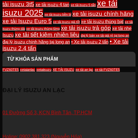
xe tải
tải isuzu 3t5
xe tải isuzu 4 tan
xe tải isuzu 5 tấn
isuzu 2025
xe tải isuzu chính hãng
xe tải isuzu bền bỉ
xe tải Isuzu Euro 5
xe tải isuzu thùng bạt
xe tải isuzu giá tốt
xe tải
xe tải isuzu trả góp
xe tải nhẹ
isuzu thùng dài
xe tải isuzu thùng lửng
xe tải tiết kiệm nhiên liệu
Isuzu
đại lý bán xe tải giá rẻ tại long an
• Xe tải
đại lý isuzu chính hãng tại long an
• Xe tải isuzu 2 tấn
isuzu 2.4 tấn
TỪ KHÓA SẢN PHẨM
FVZ60TE5
xetaianlac
xetaiisuzu
XE TẢI ISUZU
xe tải an lạc
xe tải FVZ60TE5
ĐẠI LÝ ISUZU AN LẠC
01 Đường Số 3, KCN Bình Tân, TP.HCM
Holine: 0902.381.323 (Nguyễn Hóa)