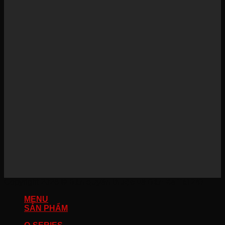
Copyright 2026 ©
Bản quyền thuộc về Bán Xe Tải 247
MENU
SẢN PHẨM