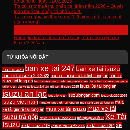
áp dụng từ ngày 01/03/2026
Tra cứu nợ thuế thu nhập cá nhân năm 2026 – Quyết
toán thuế thu nhập cá nhân 2026
Tra cứu nghĩa vụ thuế năm 2026 xem có bị cấm xuất
cảnh không?
15
Th1
Đánh giá khảo sát sau bán hàng, sửa chữa dịch vụ
Isuzu Việt Nam
TỪ KHÓA NỔI BẬT
ban xe tai 247
ban xe tai isuzu
#xetaiisuzu
ban xe tai isuzu 2t4 2023
ban xe tai isuzu tai tinh long an
bán xe
isuzu tại long an
bán xe tải isuzu chính hãng tại long an
dai ly ban xe tai isuzu gia re
isuzu 3s tại long an
tai long an
giá xe tải isuzu 2.4 tấn
giá xe tải isuzu 2025
isuzu an lạc
isuzulongan.com
isuzu long an
isuzu qkr210 2025
isuzu viet nam
mua
mua xe isuzu qkr tại long an
mua xe isuzu tai long an
mua xe tải
mua xe tải isuzu
xe tải giá rẻ tại long an
Xe Tải
isuzu trả góp
NEW ISUZU D-MAX 2024
thẻ nghiệp vụ lái xe
Isuzu
xe
xe tải isuzu 1t9
xe tải isuzu 2t4
xe tải isuzu 2.4 tấn 2025