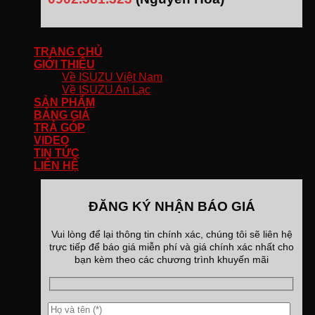
TRANG CHỦ
GIỚI THIỆU
Về ISUZU Việt Nam
Về ISUZU An Lạc
SẢN PHẨM
BẢNG GIÁ
TRẢ GÓP
VIDEO
TIN TỨC
LIÊN HỆ
ĐĂNG KÝ NHẬN BÁO GIÁ
Vui lòng để lại thông tin chính xác, chúng tôi sẽ liên hệ
trực tiếp để báo giá miễn phí và giá chính xác nhất cho
bạn kèm theo các chương trình khuyến mãi