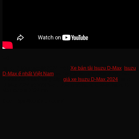
tag:
Isuzu D-Max facelift 2024 mới,
Xe bán tải Isuzu D-Max
,
Isuzu
D-Max ế nhất Việt Nam
, xe bán tải Isuzu D-Max 2024, Isuzu
D-Max 2024 bản nâng cấp,
giá xe Isuzu D-Max 2024
, Isuzu
D-Max 2024 về Việt Nam, doanh số Isuzu D-Max, Isuzu D-
Max facelift 2024 mới
theo: https://kienthuc.net.vn/