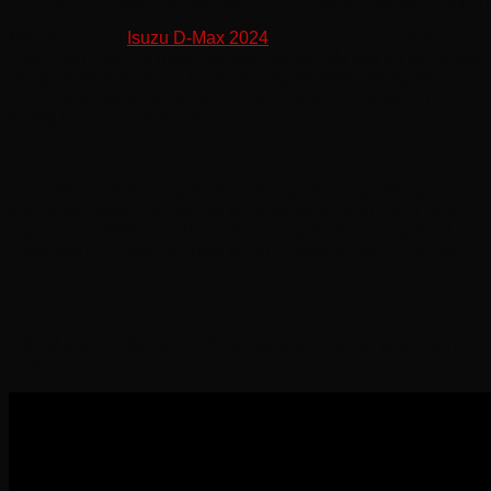
Isuzu D-Max mới vẫn được cung cấp với đa dạng tùy ch
Mẫu xe bán tải
Isuzu D-Max 2024
bán tại Philippines sẽ là
phiên bản cao cấp nhất của dòng xe bán tải này và sẽ có khả
năng off-road tốt hơn. Dù chưa công bố nhiều thông tin
nhưng khả năng cao xe tại Philippines sẽ có ngoại hình
tương tự bản ở Thái Lan.
Theo đó, xe sẽ được giới thiệu tới người dùng Philippines
vào ngày 20/6/2024, sau đó sẽ là sự kiện lái thử diễn ra từ
ngày 20 – 23/6/2024. Philippines cũng là thị trường thứ 3 tại
Đông Nam Á chào đón mẫu Isuzu D-Max facelift 2024 mới
này.
Có thể tham khảo thêm một số dòng xe khác tại video bên
dưới