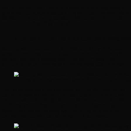
Xe có màn hình cảm ứng 9 inch dành cho hệ thống thông tin
giải trí với các nút/phím tắt cảm ứng mới; các núm xoay vật lý
để điều chỉnh âm lượng và điều chỉnh bên dưới được kết
hợp với cụm đồng hồ kỹ thuật số 7 inch.
Xe có màn hình cảm ứng 9 inch dành cho hệ thống thông t
Xe cũng sẽ có mâm xe hợp kim thiết kế mới tùy thuộc vào
từng biến thể cùng cụm đèn hậu LED được tinh chỉnh. Về
nội thất, bên trong khoang cabin của Isuzu D-Max 2024
được bổ sung tùy chọn trang trí mới và nâng cấp công nghệ.
Xe cũng sẽ có mâm xe hợp kim thiết kế mới tùy thuộc v
Đầu xe có lưới tản nhiệt kiểu dáng 3D, cặp đèn pha mới và
cản trước hầm hố. Khu vực phía sau của xe cũng được tinh
chỉnh lại với cánh lướt gió tích hợp lớn hơn và cụm đèn hậu
có đồ họa mới. Giống như bản cũ, Isuzu D-Max mới vẫn
được cung cấp với đa dạng tùy chọn thùng xe khác nhau,
phù hợp với các nhu cầu sử dụng của khách hàng.