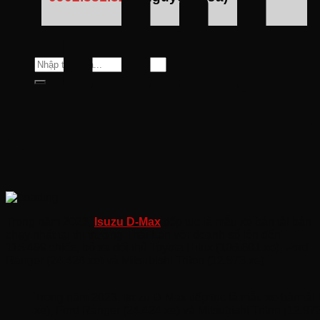
Tìm
kiếm:
Trong năm 2023,
Isuzu D-Max
tiếp tục là mẫu xe bán tải bán
chạy nhất tại thị trường Thái Lan với doanh số lên đến
115.499 chiếc, bỏ xa đối thủ Toyota Hilux (106.601 xe), Ford
Ranger (24.424 xe) và Mitsubishi Triton (12.973 xe).
Trong năm 2023, Isuzu D-Max tiếp tục là mẫu xe bán tải 
xe), Ford Ranger (24.424 xe) và Mitsubishi Triton (12.973