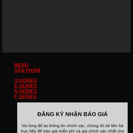
Copyright 2026 ©
Bản quyền thuộc về Bán Xe Tải 247
MENU
SẢN PHẨM
Q-SERIES
E-SERIES
N-SERIES
F-SERIES
ĐĂNG KÝ NHẬN BÁO GIÁ
Vui lòng để lại thông tin chính xác, chúng tôi sẽ liên hệ
trực tiếp để báo giá miễn phí và giá chính xác nhất cho