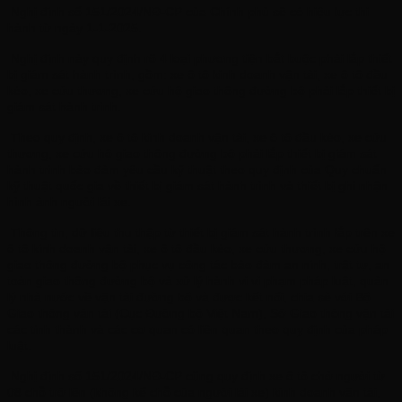
Nghị định số 151/2024/NĐ-CP của Chính phủ sẽ có hiệu lực thi
hành từ ngày 1-1-2025.
Nghị định này quy định rõ 4 loại phương tiện bắt buộc phải lắp thiết
bị giám sát hành trình, gồm: xe ô tô kinh doanh vận tải, xe ô tô đầu
kéo, xe cứu thương, xe cứu hộ giao thông đường bộ phải lắp thiết bị
giám sát hành trình.
Theo quy định, xe ô tô kinh doanh vận tải, xe ô tô đầu kéo, xe cứu
thương, xe cứu hộ giao thông đường bộ phải lắp thiết bị giám sát
hành trình bảo đảm yêu cầu kỹ thuật theo quy định của Quy chuẩn
kỹ thuật quốc gia về thiết bị giám sát hành trình và thiết bị ghi nhận
hình ảnh người lái xe.
Thông tin, dữ liệu thu thập từ thiết bị giám sát hành trình lắp trên xe
ô tô kinh doanh vận tải, xe ô tô đầu kéo, xe cứu thương, xe cứu hộ
giao thông đường bộ phục vụ công tác bảo đảm an ninh, trật tự, an
toàn giao thông đường bộ và xử lý hành vi vi phạm pháp luật, quản
lý nhà nước về vận tải đường bộ và được kết nối, chia sẻ với Bộ
Giao thông vận tải (Cục Đường bộ Việt Nam), Sở Giao thông vận tải
các tỉnh thành và các cơ quan có liên quan theo quy định của pháp
luật.
Nghị định số 151/2024/NĐ-CP cũng quy định xe ô tô chở người từ
08 chỗ trở lên (không kể chỗ của người lái xe) kinh doanh vận tải,