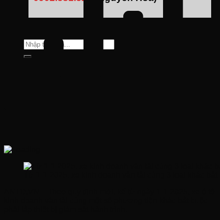
Tìm
kiếm:
Từ 1-1-2025, xe kinh doanh vận tải cùng 3 loại khác bắt
ANTD.VN – Theo quy định mới, kể từ ngày 1-1-2025, xe ô tô
kinh doanh vận tải cùng một số phương tiện khác bắt buộc
phải lắp thiết bị giám sát hành trình.