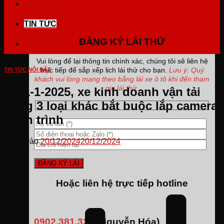
VIDEO
TIN TỨC
ĐĂNG KÝ LÁI THỬ
LIÊN HỆ
Vui lòng để lại thông tin chính xác, chúng tôi sẽ liên hệ
trực tiếp để sắp xếp lịch lái thử cho bạn.
Lưu ý: Quý
TIN TỨC NỔI BẬT
khách vui lòng mang theo bằng lái xe ô tô khi đến tham
gia lái thử.
Từ 1-1-2025, xe kinh doanh vận tải
cùng 3 loại khác bắt buộc lắp camera
hành trình
Đăng vào
20/12/2024
20/12/2024
Hoặc liên hệ trực tiếp hotline
0902.381.323
(Nguyễn Hóa)