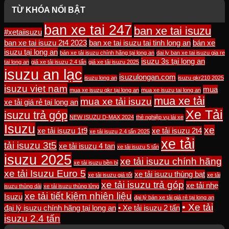
TỪ KHÓA NỔI BẬT
ban xe tai 247
ban xe tai isuzu
#xetaiisuzu
ban xe tai isuzu 2t4 2023
ban xe tai isuzu tai tinh long an
bán xe
isuzu tại long an
bán xe tải isuzu chính hãng tại long an
dai ly ban xe tai isuzu gia re
isuzu 3s tại long an
tai long an
giá xe tải isuzu 2.4 tấn
giá xe tải isuzu 2025
isuzu an lạc
isuzulongan.com
isuzu long an
isuzu qkr210 2025
isuzu viet nam
mua
mua xe isuzu qkr tại long an
mua xe isuzu tai long an
mua xe tải
mua xe tải isuzu
xe tải giá rẻ tại long an
Xe Tải
isuzu trả góp
NEW ISUZU D-MAX 2024
thẻ nghiệp vụ lái xe
Isuzu
xe
xe tải isuzu 1t9
xe tải isuzu 2t4
xe tải isuzu 2.4 tấn 2025
xe tải
tải isuzu 3t5
xe tải isuzu 4 tan
xe tải isuzu 5 tấn
isuzu 2025
xe tải isuzu chính hãng
xe tải isuzu bền bỉ
xe tải Isuzu Euro 5
xe tải isuzu thùng bạt
xe tải isuzu giá tốt
xe tải
xe tải isuzu trả góp
xe tải nhẹ
isuzu thùng dài
xe tải isuzu thùng lửng
xe tải tiết kiệm nhiên liệu
Isuzu
đại lý bán xe tải giá rẻ tại long an
• Xe tải
đại lý isuzu chính hãng tại long an
• Xe tải isuzu 2 tấn
isuzu 2.4 tấn