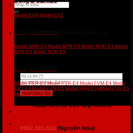
Dòng E-SERIES
Tìm
kiếm:
Model EXR
Model EXZ
Dòng N-SERIES
ĐĂNG KÝ NHẬN BÁO GIÁ
Vui lòng để lại thông tin chính xác, chúng tôi sẽ liên hệ
Model NMR-E4
Model NPR-E4
Model NQR-E4
Model
trực tiếp để báo giá miễn phí và giá chính xác nhất cho
NPR-E5
Model NQR-E5
bạn kèm theo các chương trình khuyến mãi
Dòng F-SERIES
Model FRR-E4
Model FVR-E4
Model FVM-E4
Model
FVZ-E4
Model FVM-E5
Model FRR-E5
Model FVR-E5
Model FVZ-E5
Hoặc liên hệ trực tiếp hotline
BẢNG GIÁ
TRẢ GÓP
0902.381.323
(Nguyễn Hóa)