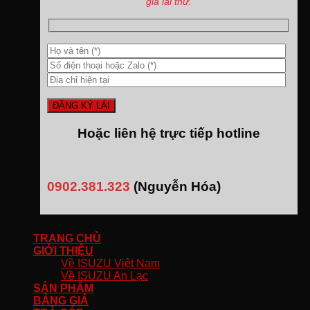
gia lái thử.
Hoặc liên hệ trực tiếp hotline
0902.381.323
(Nguyễn Hóa)
TRANG CHỦ
GIỚI THIỆU
Về ISUZU Việt Nam
Về ISUZU An Lạc
SẢN PHẨM
BẢNG GIÁ