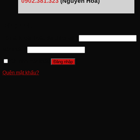
0902.381.323
(Nguyễn Hóa)
Đăng nhập
Tên tài khoản hoặc địa chỉ email
*
Mật khẩu
*
Ghi nhớ mật khẩu
Đăng nhập
Quên mật khẩu?