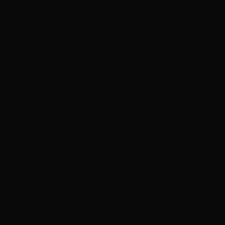
xe ô tô đầu kéo, xe cứu thương, xe cứu hộ giao thông đường bộ
phải lắp thiết bị ghi nhận hình ảnh người lái xe bảo đảm yêu cầu kỹ
thuật theo quy định của Quy chuẩn kỹ thuật quốc gia về thiết bị
giám sát hành trình và thiết bị ghi nhận hình ảnh người lái xe.
Nghị định nêu rõ, việc quản lý, sử dụng thiết bị, truyền dẫn,
cung cấp, cập nhật, lưu trữ, sử dụng dữ liệu thu thập từ thiết
bị giám sát hành trình, thiết bị ghi nhận hình ảnh người lái xe
thực hiện theo quy định của pháp luật về quản lý, vận hành,
sử dụng hệ thống quản lý dữ liệu thiết bị giám sát hành trình
và thiết bị ghi nhận hình ảnh người lái xe.
Nguồn: https://www.anninhthudo.vn/tu-1-1-2025-xe-kinh-
doanh-van-tai-cung-3-loai-khac-bat-buoc-lap-camera-hanh-
trinh-post598241.antd