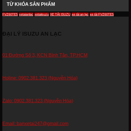
TỪ KHÓA SẢN PHẨM
FVZ60TE5
xetaianlac
xetaiisuzu
XE TẢI ISUZU
xe tải an lạc
xe tải FVZ60TE5
ĐẠI LÝ ISUZU AN LẠC
01 Đường Số 3, KCN Bình Tân, TP.HCM
Holine: 0902.381.323 (Nguyễn Hóa)
Zalo: 0902.381.323 (Nguyễn Hóa)
Email: banxetai247@gmail.com