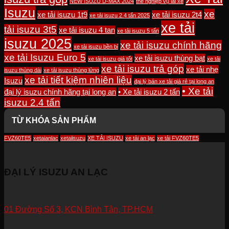
NEW ISUZU D-MAX 2024
thẻ nghiệp vụ lái xe
Isuzu
xe
xe tải isuzu 1t9
xe tải isuzu 2t4
xe tải isuzu 2.4 tấn 2025
xe tải
tải isuzu 3t5
xe tải isuzu 4 tan
xe tải isuzu 5 tấn
isuzu 2025
xe tải isuzu chính hãng
xe tải isuzu bền bỉ
xe tải Isuzu Euro 5
xe tải isuzu thùng bạt
xe tải isuzu giá tốt
xe tải
xe tải isuzu trả góp
xe tải nhẹ
isuzu thùng dài
xe tải isuzu thùng lửng
xe tải tiết kiệm nhiên liệu
Isuzu
đại lý bán xe tải giá rẻ tại long an
• Xe tải
đại lý isuzu chính hãng tại long an
• Xe tải isuzu 2 tấn
isuzu 2.4 tấn
TỪ KHÓA SẢN PHẨM
FVZ60TE5
xetaianlac
xetaiisuzu
XE TẢI ISUZU
xe tải an lạc
xe tải FVZ60TE5
ĐẠI LÝ ISUZU AN LẠC
01 Đường Số 3, KCN Bình Tân, TP.HCM