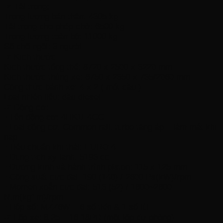
☛ Tải trọng:
Trọng lượng bản thân: 4305 kg
Tải trọng cho phép chở: 6500 kg
Trọng lượng toàn bộ: 11000 kg
Số chổ ngồi: 3 người
☛ Kích thước:
Kích thước tổng thể: 8720 x 2500 x 3220 mm
Kích thước thùng xe: 6750 x 2350 x 735/2060 mm
Công thức bánh xe: 4 x 2 ( một cầu )
Loại nhiên liệu: dầu diesel
☛ Động cơ:
• Tên động cơ: 4HK1E4CC
• Loại động cơ: Common rail, turbo tăng áp – làm mát khí
nạp
• Tiêu chuẩn khí thải: EURO 4
• Dung tích xy lanh: 5193 cc
• Đường kính và hành trình piston: 115 x 125 mm
• Công suất cực đại: 190 (140) / 2600 Ps(kW)/rpm
• Momen xoắn cực đại: 513 (52) / 1600~2600
N.m(kgf.m)/rpm
• Hộp số: MZZ6W – 6 số tiến & 1 số lùi
☛ Lốp xe: 8.25 – 16 18PR (một lốp dự phòng)