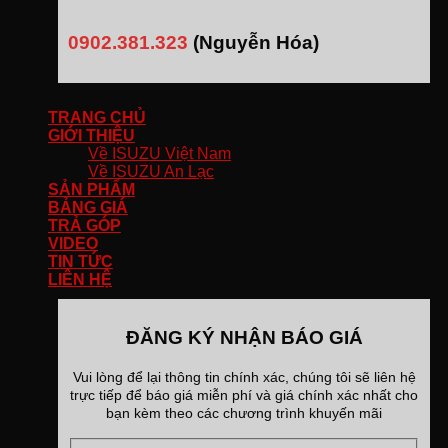
0902.381.323
(Nguyễn Hóa)
TRANG CHỦ
GIỚI THIỆU
Về ISUZU Việt Nam
Về ISUZU An Lạc
SẢN PHẨM
BẢNG GIÁ
TRẢ GÓP
VIDEO
TIN TỨC
LIÊN HỆ
ĐĂNG KÝ NHẬN BÁO GIÁ
Vui lòng để lại thông tin chính xác, chúng tôi sẽ liên hệ
trực tiếp để báo giá miễn phí và giá chính xác nhất cho
bạn kèm theo các chương trình khuyến mãi