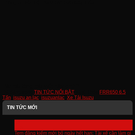
Thông tin liên hệ: 0902.381.323 Gặp Hóa
Bài hài lòng bài viết này chứ?
Đã đăng trong
TIN TỨC NỔI BẬT
và từ khóa
FRR650 6.5
Tấn
,
isuzu an lạc
,
isuzuanlac
,
Xe Tải Isuzu
.
TIN TỨC MỚI
13
Th3
Tem đăng kiểm mới bỏ ngày hết hạn: Tài xế cần làm gì