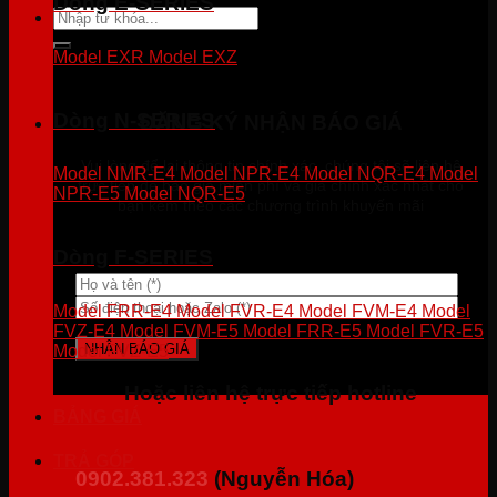
Dòng E-SERIES
Tìm
kiếm:
Model EXR
Model EXZ
Dòng N-SERIES
ĐĂNG KÝ NHẬN BÁO GIÁ
Vui lòng để lại thông tin chính xác, chúng tôi sẽ liên hệ
Model NMR-E4
Model NPR-E4
Model NQR-E4
Model
trực tiếp để báo giá miễn phí và giá chính xác nhất cho
NPR-E5
Model NQR-E5
bạn kèm theo các chương trình khuyến mãi
Dòng F-SERIES
Model FRR-E4
Model FVR-E4
Model FVM-E4
Model
FVZ-E4
Model FVM-E5
Model FRR-E5
Model FVR-E5
Model FVZ-E5
Hoặc liên hệ trực tiếp hotline
BẢNG GIÁ
TRẢ GÓP
0902.381.323
(Nguyễn Hóa)