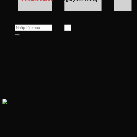
Tìm
kiếm:
Xe tải Isuzu 6t5 FRR650 2023 thùng bạt 6m7 bửng nhôm
Full Inox đóng trên nền FRR90NE4 thế hệ động cơ tiết
kiệm nhiên liệu, Xe nhập chính hãng Nhật Bản có cấu tạo
cứng cáp chịu tải tốt khi chở hàng. Được đại lý ISUZU An
Lạc bán ra với giá sắt xi rất rẻ 83X.000.000đ kèm theo