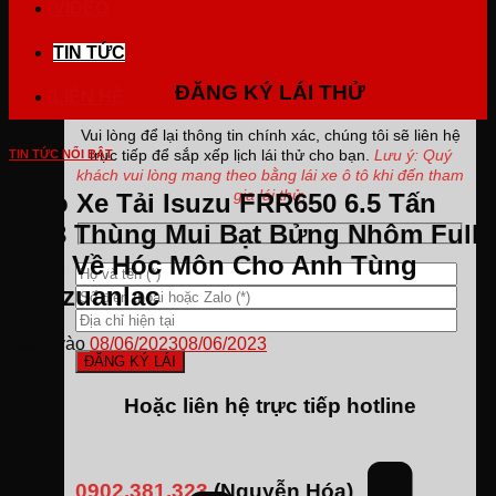
VIDEO
TIN TỨC
ĐĂNG KÝ LÁI THỬ
LIÊN HỆ
Vui lòng để lại thông tin chính xác, chúng tôi sẽ liên hệ
trực tiếp để sắp xếp lịch lái thử cho bạn.
Lưu ý: Quý
TIN TỨC NỔI BẬT
khách vui lòng mang theo bằng lái xe ô tô khi đến tham
gia lái thử.
Giao Xe Tải Isuzu FRR650 6.5 Tấn
2023 Thùng Mui Bạt Bửng Nhôm Full
Inox Về Hóc Môn Cho Anh Tùng
#isuzuanlac
Đăng vào
08/06/2023
08/06/2023
Hoặc liên hệ trực tiếp hotline
0902.381.323
(Nguyễn Hóa)