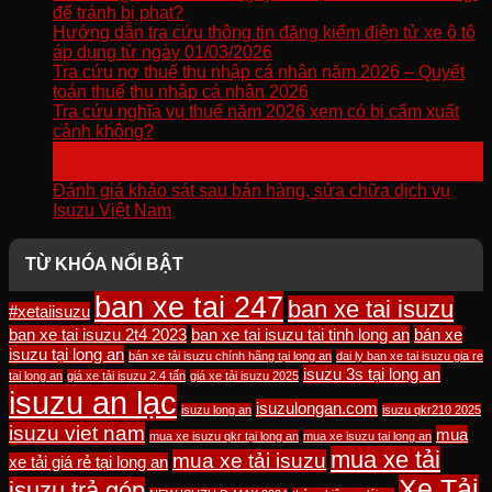
để tránh bị phạt?
Hướng dẫn tra cứu thông tin đăng kiểm điện tử xe ô tô
áp dụng từ ngày 01/03/2026
Tra cứu nợ thuế thu nhập cá nhân năm 2026 – Quyết
toán thuế thu nhập cá nhân 2026
Tra cứu nghĩa vụ thuế năm 2026 xem có bị cấm xuất
cảnh không?
15
Th1
Đánh giá khảo sát sau bán hàng, sửa chữa dịch vụ
Isuzu Việt Nam
TỪ KHÓA NỔI BẬT
ban xe tai 247
ban xe tai isuzu
#xetaiisuzu
ban xe tai isuzu 2t4 2023
ban xe tai isuzu tai tinh long an
bán xe
isuzu tại long an
bán xe tải isuzu chính hãng tại long an
dai ly ban xe tai isuzu gia re
isuzu 3s tại long an
tai long an
giá xe tải isuzu 2.4 tấn
giá xe tải isuzu 2025
isuzu an lạc
isuzulongan.com
isuzu long an
isuzu qkr210 2025
isuzu viet nam
mua
mua xe isuzu qkr tại long an
mua xe isuzu tai long an
mua xe tải
mua xe tải isuzu
xe tải giá rẻ tại long an
Xe Tải
isuzu trả góp