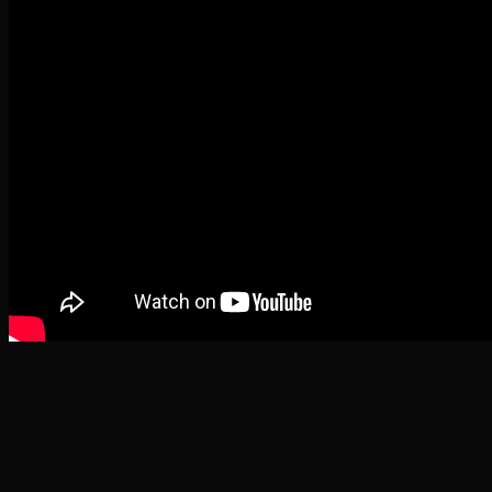
Giá xe tải isuzu 6.5 tấn thùng mui bạt dài 6.75m – Đầu
vuông FRR90NE4 650
THÔNG SỐ KỸ THUẬT
Nhãn hiệu: ISUZU FRR90NE4
Loại phương tiện: Ô tô tải (có mui)
Xuất xứ: Nhật bản (Japan)