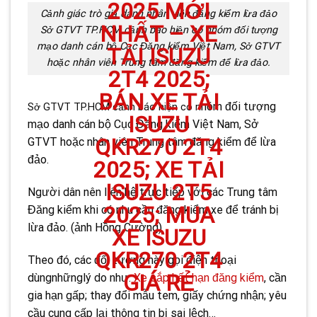
Cảnh giác trò giả danh nhân viên đăng kiểm lừa đảo
Sở GTVT TP.HCM cảnh báo hiện có nhóm đối tượng
mạo danh cán bộ Cục Đăng kiểm Việt Nam, Sở GTVT
hoặc nhân viên Trung tâm đăng kiểm để lừa đảo.
hóm đối tượng
Sở GTVT TP.HCM cảnh báo hiện có n
mạo danh cán bộ Cục Đăng kiểm Việt Nam, Sở
GTVT hoặc nhân viên Trung tâm đăng kiểm để lừa
đảo.
Người dân nên liên hệ trực tiếp với các Trung tâm
Đăng kiểm khi có nhu cầu đăng kiểm xe để tránh bị
lừa đảo. (ảnh Hồng Cường)
Theo đó, các đối tượng này gọi điện thoại
dùngnhữnglý do như:
Xe sắp hết hạn đăng kiểm
, cần
gia hạn gấp; thay đổi mẫu tem, giấy chứng nhận; yêu
cầu cung cấp lại thông tin bị sai lệch…