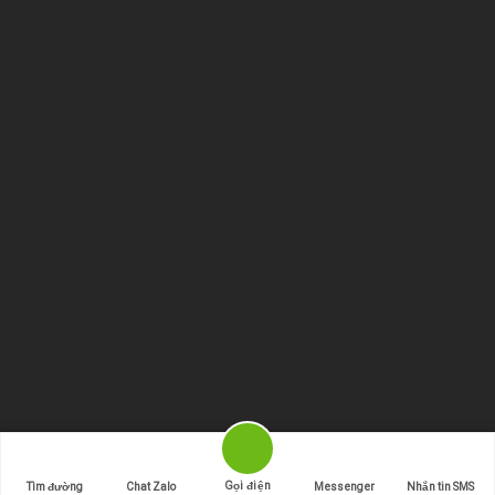
Copyright 2026 ©
Bản quyền thuộc về Bán Xe Tải 247
Gọi điện
Tìm đường
Chat Zalo
Messenger
Nhắn tin SMS