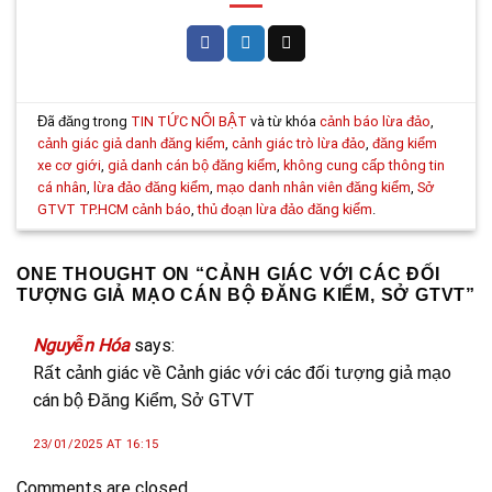
Đã đăng trong
TIN TỨC NỔI BẬT
và từ khóa
cảnh báo lừa đảo
,
cảnh giác giả danh đăng kiểm
,
cảnh giác trò lừa đảo
,
đăng kiểm
xe cơ giới
,
giả danh cán bộ đăng kiểm
,
không cung cấp thông tin
cá nhân
,
lừa đảo đăng kiểm
,
mạo danh nhân viên đăng kiểm
,
Sở
GTVT TP.HCM cảnh báo
,
thủ đoạn lừa đảo đăng kiểm
.
ONE THOUGHT ON “
CẢNH GIÁC VỚI CÁC ĐỐI
TƯỢNG GIẢ MẠO CÁN BỘ ĐĂNG KIỂM, SỞ GTVT
”
Nguyễn Hóa
says:
Rất cảnh giác về Cảnh giác với các đối tượng giả mạo
cán bộ Đăng Kiểm, Sở GTVT
23/01/2025 AT 16:15
Comments are closed.