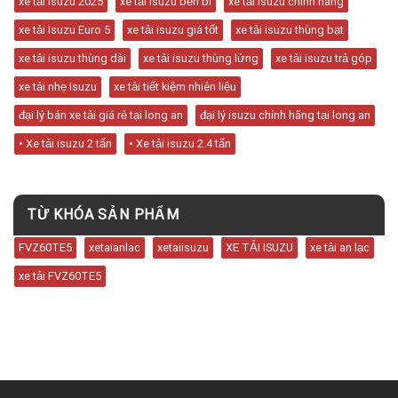
xe tải isuzu 2025
xe tải isuzu bền bỉ
xe tải isuzu chính hãng
xe tải Isuzu Euro 5
xe tải isuzu giá tốt
xe tải isuzu thùng bạt
xe tải isuzu thùng dài
xe tải isuzu thùng lửng
xe tải isuzu trả góp
xe tải nhẹ Isuzu
xe tải tiết kiệm nhiên liệu
đại lý bán xe tải giá rẻ tại long an
đại lý isuzu chính hãng tại long an
• Xe tải isuzu 2 tấn
• Xe tải isuzu 2.4 tấn
TỪ KHÓA SẢN PHẨM
FVZ60TE5
xetaianlac
xetaiisuzu
XE TẢI ISUZU
xe tải an lạc
xe tải FVZ60TE5