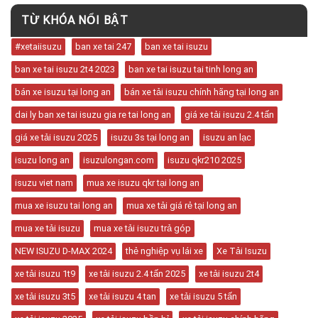
TỪ KHÓA NỔI BẬT
#xetaiisuzu
ban xe tai 247
ban xe tai isuzu
ban xe tai isuzu 2t4 2023
ban xe tai isuzu tai tinh long an
bán xe isuzu tại long an
bán xe tải isuzu chính hãng tại long an
dai ly ban xe tai isuzu gia re tai long an
giá xe tải isuzu 2.4 tấn
giá xe tải isuzu 2025
isuzu 3s tại long an
isuzu an lạc
isuzu long an
isuzulongan.com
isuzu qkr210 2025
isuzu viet nam
mua xe isuzu qkr tại long an
mua xe isuzu tai long an
mua xe tải giá rẻ tại long an
mua xe tải isuzu
mua xe tải isuzu trả góp
NEW ISUZU D-MAX 2024
thẻ nghiệp vụ lái xe
Xe Tải Isuzu
xe tải isuzu 1t9
xe tải isuzu 2.4 tấn 2025
xe tải isuzu 2t4
xe tải isuzu 3t5
xe tải isuzu 4 tan
xe tải isuzu 5 tấn