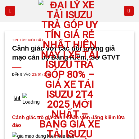
Skip
to
content
TIN TỨC NỔI BẬT
Cảnh giác với các đối tượng giả
mạo cán bộ Đăng Kiểm, Sở GTVT
ĐĂNG VÀO
23/01/2025
Cảnh giác trò giả danh nhân viên đăng kiểm lừa
đảo