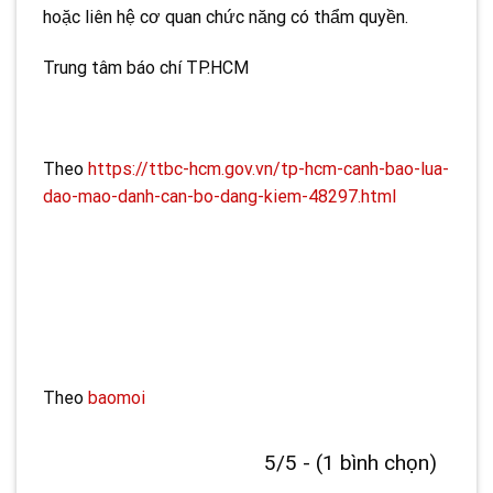
hoặc liên hệ cơ quan chức năng có thẩm quyền.
Trung tâm báo chí TP.HCM
Theo
https://ttbc-hcm.gov.vn/tp-hcm-canh-bao-lua-
dao-mao-danh-can-bo-dang-kiem-48297.html
Theo
baomoi
5/5 - (1 bình chọn)