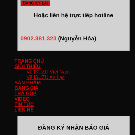
Hoặc liên hệ trực tiếp hotline
0902.381.323
(Nguyễn Hóa)
TRANG CHỦ
GIỚI THIỆU
Về ISUZU Việt Nam
Về ISUZU An Lạc
SẢN PHẨM
BẢNG GIÁ
TRẢ GÓP
VIDEO
TIN TỨC
LIÊN HỆ
ĐĂNG KÝ NHẬN BÁO GIÁ