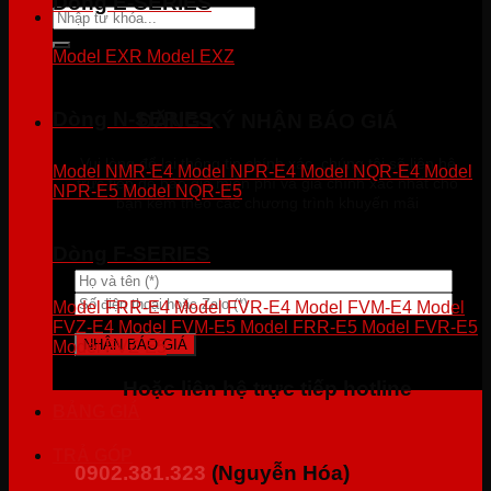
Dòng E-SERIES
Tìm
kiếm:
Model EXR
Model EXZ
Dòng N-SERIES
ĐĂNG KÝ NHẬN BÁO GIÁ
Vui lòng để lại thông tin chính xác, chúng tôi sẽ liên hệ
Model NMR-E4
Model NPR-E4
Model NQR-E4
Model
trực tiếp để báo giá miễn phí và giá chính xác nhất cho
NPR-E5
Model NQR-E5
bạn kèm theo các chương trình khuyến mãi
Dòng F-SERIES
Model FRR-E4
Model FVR-E4
Model FVM-E4
Model
FVZ-E4
Model FVM-E5
Model FRR-E5
Model FVR-E5
Model FVZ-E5
Hoặc liên hệ trực tiếp hotline
BẢNG GIÁ
TRẢ GÓP
0902.381.323
(Nguyễn Hóa)