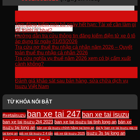
13
Th3
Tem đăng kiểm mới bỏ ngày hết hạn: Tài xế cần làm gì
Tìm
để tránh bị phạt?
kiếm:
Hướng dẫn tra cứu thông tin đăng kiểm điện tử xe ô tô
áp dụng từ ngày 01/03/2026
Tra cứu nợ thuế thu nhập cá nhân năm 2026 – Quyết
toán thuế thu nhập cá nhân 2026
Tra cứu nghĩa vụ thuế năm 2026 xem có bị cấm xuất
cảnh không?
15
Th1
Đánh giá khảo sát sau bán hàng, sửa chữa dịch vụ
Isuzu Việt Nam
TỪ KHÓA NỔI BẬT
ban xe tai 247
ban xe tai isuzu
#xetaiisuzu
ban xe tai isuzu 2t4 2023
ban xe tai isuzu tai tinh long an
bán xe
isuzu tại long an
bán xe tải isuzu chính hãng tại long an
dai ly ban xe tai isuzu gia re
isuzu 3s tại long an
tai long an
giá xe tải isuzu 2.4 tấn
giá xe tải isuzu 2025