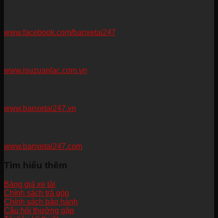
www.facebook.com/banxetai247
www.isuzuanlac.com.vn
www.banxetai247.vn
www.banxetai247.com
Tìm hiểu thêm
Bảng giá xe tải
Chính sách trả góp
Chính sách bảo hành
Câu hỏi thường gặp