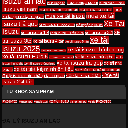
isuzu an lạc
isuzulongan.com
isuzu long an
isuzu qkr210 2025
isuzu viet nam
mua
mua xe isuzu qkr tại long an
mua xe isuzu tai long an
mua xe tải
mua xe tải isuzu
xe tải giá rẻ tại long an
Xe Tải
isuzu trả góp
NEW ISUZU D-MAX 2024
thẻ nghiệp vụ lái xe
Isuzu
xe
xe tải isuzu 1t9
xe tải isuzu 2t4
xe tải isuzu 2.4 tấn 2025
xe tải
tải isuzu 3t5
xe tải isuzu 4 tan
xe tải isuzu 5 tấn
isuzu 2025
xe tải isuzu chính hãng
xe tải isuzu bền bỉ
xe tải Isuzu Euro 5
xe tải isuzu thùng bạt
xe tải isuzu giá tốt
xe tải
xe tải isuzu trả góp
xe tải nhẹ
isuzu thùng dài
xe tải isuzu thùng lửng
xe tải tiết kiệm nhiên liệu
Isuzu
đại lý bán xe tải giá rẻ tại long an
• Xe tải
đại lý isuzu chính hãng tại long an
• Xe tải isuzu 2 tấn
isuzu 2.4 tấn
TỪ KHÓA SẢN PHẨM
FVZ60TE5
xetaianlac
xetaiisuzu
XE TẢI ISUZU
xe tải an lạc
xe tải FVZ60TE5
ĐẠI LÝ ISUZU AN LẠC