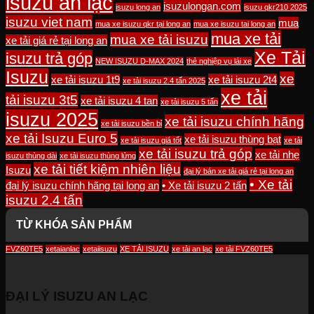
isuzu an lạc
isuzulongan.com
isuzu long an
isuzu qkr210 2025
isuzu viet nam
mua
mua xe isuzu qkr tại long an
mua xe isuzu tai long an
mua xe tải
mua xe tải isuzu
xe tải giá rẻ tại long an
Xe Tải
isuzu trả góp
NEW ISUZU D-MAX 2024
thẻ nghiệp vụ lái xe
Isuzu
xe
xe tải isuzu 1t9
xe tải isuzu 2t4
xe tải isuzu 2.4 tấn 2025
xe tải
tải isuzu 3t5
xe tải isuzu 4 tan
xe tải isuzu 5 tấn
isuzu 2025
xe tải isuzu chính hãng
xe tải isuzu bền bỉ
xe tải Isuzu Euro 5
xe tải isuzu thùng bạt
xe tải isuzu giá tốt
xe tải
xe tải isuzu trả góp
xe tải nhẹ
isuzu thùng dài
xe tải isuzu thùng lửng
xe tải tiết kiệm nhiên liệu
Isuzu
đại lý bán xe tải giá rẻ tại long an
• Xe tải
đại lý isuzu chính hãng tại long an
• Xe tải isuzu 2 tấn
isuzu 2.4 tấn
TỪ KHÓA SẢN PHẨM
FVZ60TE5
xetaianlac
xetaiisuzu
XE TẢI ISUZU
xe tải an lạc
xe tải FVZ60TE5
ĐẠI LÝ ISUZU AN LẠC