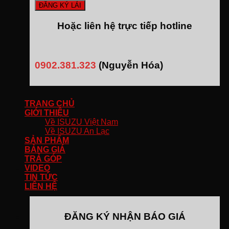
Hoặc liên hệ trực tiếp hotline
0902.381.323
(Nguyễn Hóa)
TRANG CHỦ
GIỚI THIỆU
Về ISUZU Việt Nam
Về ISUZU An Lạc
SẢN PHẨM
BẢNG GIÁ
TRẢ GÓP
VIDEO
TIN TỨC
LIÊN HỆ
ĐĂNG KÝ NHẬN BÁO GIÁ