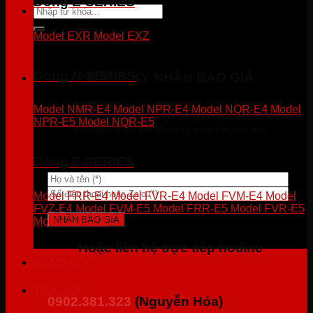
Dòng E-SERIES
Tìm
kiếm:
Model EXR
Model EXZ
Dòng N-SERIES
ĐĂNG KÝ NHẬN BÁO GIÁ
Vui lòng để lại thông tin chính xác, chúng tôi sẽ liên hệ
Model NMR-E4
Model NPR-E4
Model NQR-E4
Model
trực tiếp để báo giá miễn phí và giá chính xác nhất cho
NPR-E5
Model NQR-E5
bạn kèm theo các chương trình khuyến mãi
Dòng F-SERIES
Model FRR-E4
Model FVR-E4
Model FVM-E4
Model
FVZ-E4
Model FVM-E5
Model FRR-E5
Model FVR-E5
Model FVZ-E5
Hoặc liên hệ trực tiếp hotline
BẢNG GIÁ
TRẢ GÓP
0902.381.323
(Nguyễn Hóa)