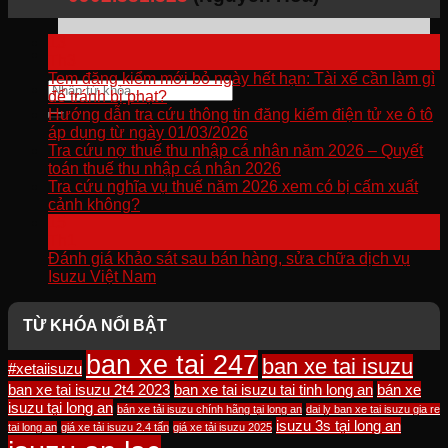
13
Th3
Tem đăng kiểm mới bỏ ngày hết hạn: Tài xế cần làm gì
Tìm
để tránh bị phạt?
kiếm:
Hướng dẫn tra cứu thông tin đăng kiểm điện tử xe ô tô
áp dụng từ ngày 01/03/2026
Tra cứu nợ thuế thu nhập cá nhân năm 2026 – Quyết
toán thuế thu nhập cá nhân 2026
Tra cứu nghĩa vụ thuế năm 2026 xem có bị cấm xuất
cảnh không?
15
Th1
Đánh giá khảo sát sau bán hàng, sửa chữa dịch vụ
Isuzu Việt Nam
TỪ KHÓA NỔI BẬT
ban xe tai 247
ban xe tai isuzu
#xetaiisuzu
ban xe tai isuzu 2t4 2023
ban xe tai isuzu tai tinh long an
bán xe
isuzu tại long an
bán xe tải isuzu chính hãng tại long an
dai ly ban xe tai isuzu gia re
isuzu 3s tại long an
tai long an
giá xe tải isuzu 2.4 tấn
giá xe tải isuzu 2025