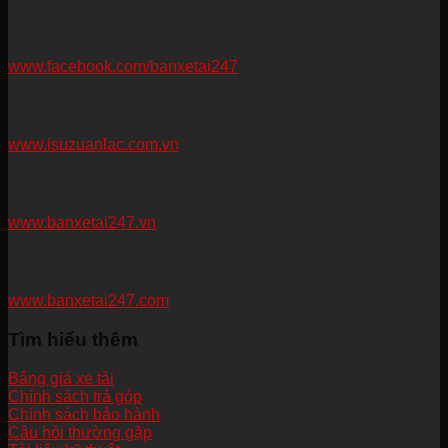
www.facebook.com/banxetai247
www.isuzuanlac.com.vn
www.banxetai247.vn
www.banxetai247.com
Tìm hiểu thêm
Bảng giá xe tải
Chính sách trả góp
Chính sách bảo hành
Câu hỏi thường gặp