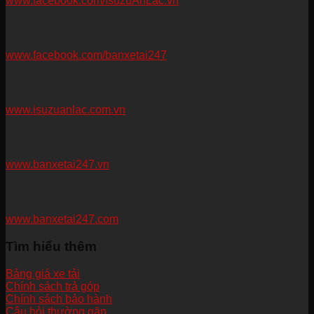
www.facebook.com/IsuzuAnLac.vn
www.facebook.com/banxetai247
www.isuzuanlac.com.vn
www.banxetai247.vn
www.banxetai247.com
Tìm hiểu thêm
Bảng giá xe tải
Chính sách trả góp
Chính sách bảo hành
Câu hỏi thường gặp