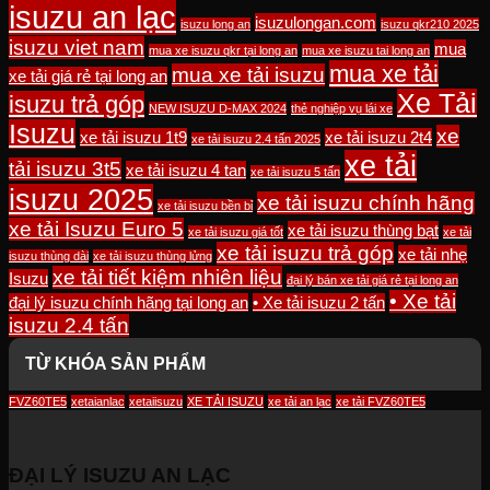
isuzu an lạc
isuzulongan.com
isuzu long an
isuzu qkr210 2025
isuzu viet nam
mua
mua xe isuzu qkr tại long an
mua xe isuzu tai long an
mua xe tải
mua xe tải isuzu
xe tải giá rẻ tại long an
Xe Tải
isuzu trả góp
NEW ISUZU D-MAX 2024
thẻ nghiệp vụ lái xe
Isuzu
xe
xe tải isuzu 1t9
xe tải isuzu 2t4
xe tải isuzu 2.4 tấn 2025
xe tải
tải isuzu 3t5
xe tải isuzu 4 tan
xe tải isuzu 5 tấn
isuzu 2025
xe tải isuzu chính hãng
xe tải isuzu bền bỉ
xe tải Isuzu Euro 5
xe tải isuzu thùng bạt
xe tải isuzu giá tốt
xe tải
xe tải isuzu trả góp
xe tải nhẹ
isuzu thùng dài
xe tải isuzu thùng lửng
xe tải tiết kiệm nhiên liệu
Isuzu
đại lý bán xe tải giá rẻ tại long an
• Xe tải
đại lý isuzu chính hãng tại long an
• Xe tải isuzu 2 tấn
isuzu 2.4 tấn
TỪ KHÓA SẢN PHẨM
FVZ60TE5
xetaianlac
xetaiisuzu
XE TẢI ISUZU
xe tải an lạc
xe tải FVZ60TE5
ĐẠI LÝ ISUZU AN LẠC