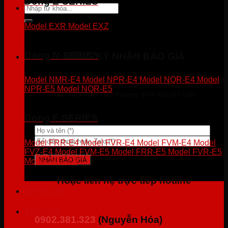
Dòng E-SERIES
Tìm
kiếm:
Model EXR
Model EXZ
Dòng N-SERIES
ĐĂNG KÝ NHẬN BÁO GIÁ
Vui lòng để lại thông tin chính xác, chúng tôi sẽ liên hệ
Model NMR-E4
Model NPR-E4
Model NQR-E4
Model
trực tiếp để báo giá miễn phí và giá chính xác nhất cho
NPR-E5
Model NQR-E5
bạn kèm theo các chương trình khuyến mãi
Dòng F-SERIES
Model FRR-E4
Model FVR-E4
Model FVM-E4
Model
FVZ-E4
Model FVM-E5
Model FRR-E5
Model FVR-E5
Model FVZ-E5
Hoặc liên hệ trực tiếp hotline
BẢNG GIÁ
TRẢ GÓP
0902.381.323
(Nguyễn Hóa)