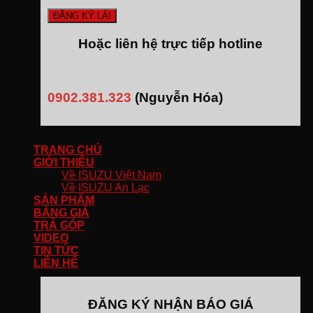
Hoặc liên hệ trực tiếp hotline
0902.381.323
(Nguyễn Hóa)
TRANG CHỦ
GIỚI THIỆU
Về ISUZU Việt Nam
Về ISUZU An Lạc
SẢN PHẨM
BẢNG GIÁ
TRẢ GÓP
VIDEO
TIN TỨC
LIÊN HỆ
ĐĂNG KÝ NHẬN BÁO GIÁ