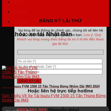
VIDEO
TIN TỨC
ĐĂNG KÝ LÁI THỬ
LIÊN HỆ
Vui lòng để lại thông tin chính xác, chúng tôi sẽ liên hệ
Từ khóa:
xe tải Nhật Bản
trực tiếp để sắp xếp lịch lái thử cho bạn.
Lưu ý: Quý
khách vui lòng mang theo bằng lái xe ô tô khi đến tham
gia lái thử.
Xe Tải Isuzu FVM 1500 15 Tấn Thùng Bửng Nhôm Dài 9M3 2024
Hoặc liên hệ trực tiếp hotline
Giới Thiệu Về Xe Tải Isuzu FVM 1500 15 Tấn Thùng Bửng
Nhôm Dài 9M3
0902.381.323
(Nguyễn Hóa)