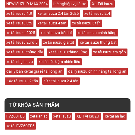
NEW ISUZU D-MAX 2024
thẻ nghiệp vụ lái xe
Xe Tải Isuzu
xe tải isuzu 1t9
xe tải isuzu 2.4 tấn 2025
xe tải isuzu 2t4
xe tải isuzu 3t5
xe tải isuzu 4 tan
xe tải isuzu 5 tấn
xe tải isuzu 2025
xe tải isuzu bền bỉ
xe tải isuzu chính hãng
xe tải Isuzu Euro 5
xe tải isuzu giá tốt
xe tải isuzu thùng bạt
xe tải isuzu thùng dài
xe tải isuzu thùng lửng
xe tải isuzu trả góp
xe tải nhẹ Isuzu
xe tải tiết kiệm nhiên liệu
đại lý bán xe tải giá rẻ tại long an
đại lý isuzu chính hãng tại long an
• Xe tải isuzu 2 tấn
• Xe tải isuzu 2.4 tấn
TỪ KHÓA SẢN PHẨM
FVZ60TE5
xetaianlac
xetaiisuzu
XE TẢI ISUZU
xe tải an lạc
xe tải FVZ60TE5