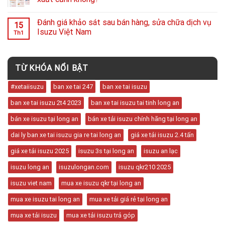
Đánh giá khảo sát sau bán hàng, sửa chữa dịch vụ
15
Isuzu Việt Nam
Th1
TỪ KHÓA NỔI BẬT
#xetaiisuzu
ban xe tai 247
ban xe tai isuzu
ban xe tai isuzu 2t4 2023
ban xe tai isuzu tai tinh long an
bán xe isuzu tại long an
bán xe tải isuzu chính hãng tại long an
dai ly ban xe tai isuzu gia re tai long an
giá xe tải isuzu 2.4 tấn
giá xe tải isuzu 2025
isuzu 3s tại long an
isuzu an lạc
isuzu long an
isuzulongan.com
isuzu qkr210 2025
isuzu viet nam
mua xe isuzu qkr tại long an
mua xe isuzu tai long an
mua xe tải giá rẻ tại long an
mua xe tải isuzu
mua xe tải isuzu trả góp