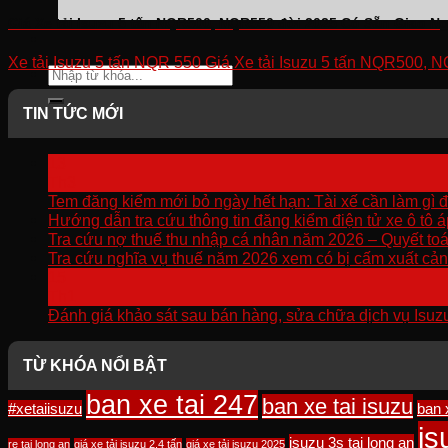
Giá Xe tải Isuzu 5 tấn NQR500, NQR550 đời 2025 Có Sẵn Giao N
Xe tải Isuzu 5 tấn NQR 550 Giá Xe tải Isuzu 5 tấn NQR500,
Tìm
kiếm:
TIN TỨC MỚI
13
Th3
Tem đăng kiểm mới bỏ ngày hết hạn: Tài xế cần làm gì đ
Hướng dẫn tra cứu thông tin đăng kiểm điện tử xe ô tô 
Tra cứu nợ thuế thu nhập cá nhân năm 2026 – Quyết to
Tra cứu nghĩa vụ thuế năm 2026 xem có bị cấm xuất cả
15
Th1
Đánh giá khảo sát sau bán hàng, sửa chữa dịch vụ Isuz
TỪ KHÓA NỔI BẬT
ban xe tai 247
ban xe tai isuzu
#xetaiisuzu
ban 
is
isuzu 3s tại long an
re tai long an
giá xe tải isuzu 2.4 tấn
giá xe tải isuzu 2025