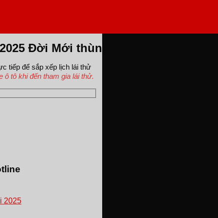
 2025 Đời Mới thùng bạt
ực tiếp để sắp xếp lịch lái thử
ô tô khi đến tham gia lái thử.
tline