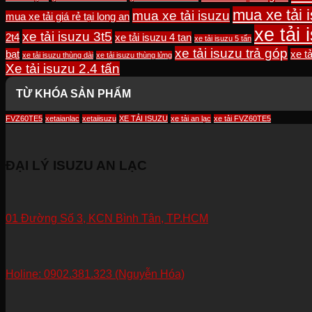
mua xe tải 
mua xe tải isuzu
mua xe tải giá rẻ tại long an
xe tải
xe tải isuzu 3t5
2t4
xe tải isuzu 4 tan
xe tải isuzu 5 tấn
xe tải isuzu trả góp
bạt
xe t
xe tải isuzu thùng dài
xe tải isuzu thùng lửng
Xe tải isuzu 2.4 tấn
TỪ KHÓA SẢN PHẨM
FVZ60TE5
xetaianlac
xetaiisuzu
XE TẢI ISUZU
xe tải an lạc
xe tải FVZ60TE5
ĐẠI LÝ ISUZU AN LẠC
01 Đường Số 3, KCN Bình Tân, TP.HCM
Holine: 0902.381.323 (Nguyễn Hóa)