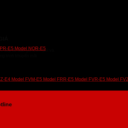
GIÁ
NPR-E5
Model NQR-E5
rực tiếp để báo giá miễn phí và
ng trình khuyến mãi
VZ-E4
Model FVM-E5
Model FRR-E5
Model FVR-E5
Model FV
tline