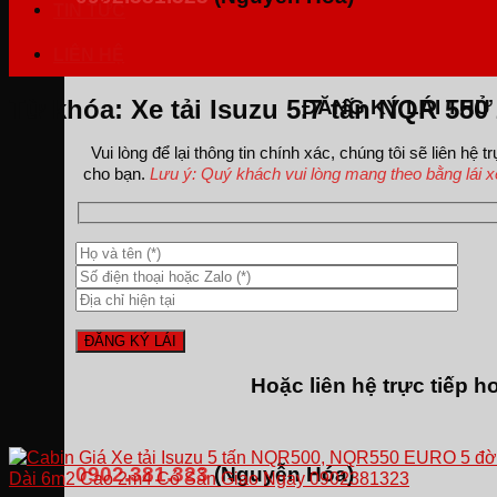
TIN TỨC
LIÊN HỆ
Từ khóa:
Xe tải Isuzu 5.7 tấn NQR 550
ĐĂNG KÝ LÁI THỬ
Vui lòng để lại thông tin chính xác, chúng tôi sẽ liên hệ tr
cho bạn.
Lưu ý: Quý khách vui lòng mang theo bằng lái xe 
Hoặc liên hệ trực tiếp ho
0902.381.323
(Nguyễn Hóa)