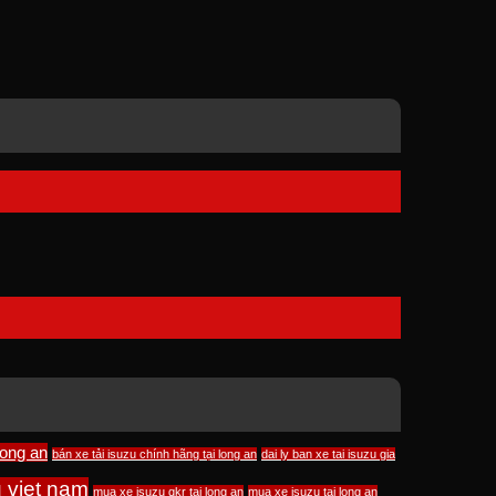
long an
bán xe tải isuzu chính hãng tại long an
dai ly ban xe tai isuzu gia
u viet nam
mua xe isuzu qkr tại long an
mua xe isuzu tai long an