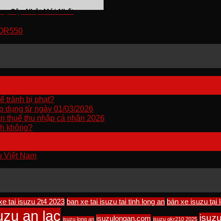
gay Cập Nhật Mới Nhất
 NQR550
ể tránh bị phạt?
áp dụng từ ngày 01/03/2026
án thuế thu nhập cá nhân 2026
nh không?
u Việt Nam
xe tai isuzu 2t4 2023
ban xe tai isuzu tai tinh long an
bán xe isuzu tại 
uzu an lạc
isuz
isuzulongan.com
isuzu long an
isuzu qkr210 2025