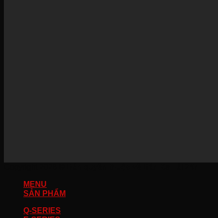
Copyright 2026 ©
Bản quyền thuộc về Bán Xe Tải 247
MENU
SẢN PHẨM
Q-SERIES