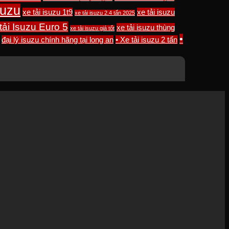
suzu
xe tải isuzu 1t9
xe tải isuzu
xe tải isuzu 2.4 tấn 2025
tải Isuzu Euro 5
xe tải isuzu thùng
xe tải isuzu giá tốt
•
đại lý isuzu chính hãng tại long an
• Xe tải isuzu 2 tấn