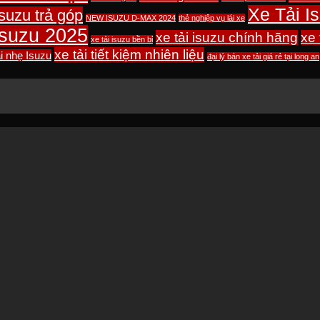
Xe Tải I
isuzu trả góp
NEW ISUZU D-MAX 2024
thẻ nghiệp vụ lái xe
 isuzu 2025
xe tải isuzu chính hãng
xe 
xe tải isuzu bền bỉ
xe tải tiết kiệm nhiên liệu
ải nhẹ Isuzu
đại lý bán xe tải giá rẻ tại long an