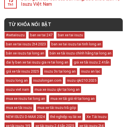
15
Isuzu Việt Nam
Th1
TỪ KHÓA NỔI BẬT
#xetaiisuzu
ban xe tai 247
ban xe tai isuzu
ban xe tai isuzu 2t4 2023
ban xe tai isuzu tai tinh long an
bán xe isuzu tại long an
bán xe tải isuzu chính hãng tại long an
dai ly ban xe tai isuzu gia re tai long an
giá xe tải isuzu 2.4 tấn
giá xe tải isuzu 2025
isuzu 3s tại long an
isuzu an lạc
isuzu long an
isuzulongan.com
isuzu qkr210 2025
isuzu viet nam
mua xe isuzu qkr tại long an
mua xe isuzu tai long an
mua xe tải giá rẻ tại long an
mua xe tải isuzu
mua xe tải isuzu trả góp
NEW ISUZU D-MAX 2024
thẻ nghiệp vụ lái xe
Xe Tải Isuzu
xe tải isuzu 1t9
xe tải isuzu 2.4 tấn 2025
xe tải isuzu 2t4