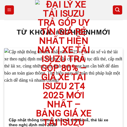
Skip
to
content
TỪ KHÓA:
#NGHỊĐỊNHMỚI
Cập nhật thông tin mới nhất về thẻ tài xế, thẻ lái xe
theo nghị định mới 2025