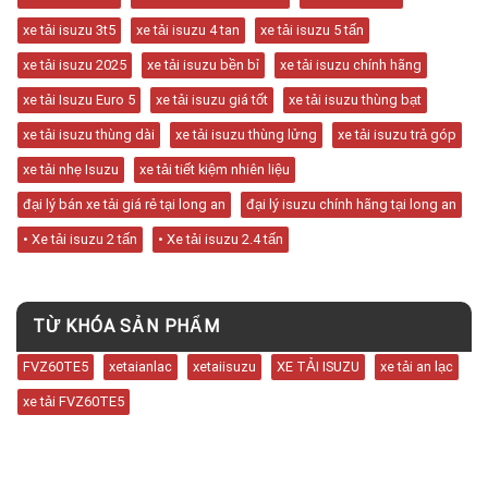
xe tải isuzu 3t5
xe tải isuzu 4 tan
xe tải isuzu 5 tấn
xe tải isuzu 2025
xe tải isuzu bền bỉ
xe tải isuzu chính hãng
xe tải Isuzu Euro 5
xe tải isuzu giá tốt
xe tải isuzu thùng bạt
xe tải isuzu thùng dài
xe tải isuzu thùng lửng
xe tải isuzu trả góp
xe tải nhẹ Isuzu
xe tải tiết kiệm nhiên liệu
đại lý bán xe tải giá rẻ tại long an
đại lý isuzu chính hãng tại long an
• Xe tải isuzu 2 tấn
• Xe tải isuzu 2.4 tấn
TỪ KHÓA SẢN PHẨM
FVZ60TE5
xetaianlac
xetaiisuzu
XE TẢI ISUZU
xe tải an lạc
xe tải FVZ60TE5