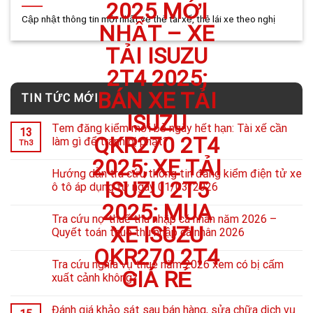
Cập nhật thông tin mới nhất về thẻ tài xế, thẻ lái xe theo nghị
TIN TỨC MỚI
Tem đăng kiểm mới bỏ ngày hết hạn: Tài xế cần
13
làm gì để tránh bị phạt?
Th3
Hướng dẫn tra cứu thông tin đăng kiểm điện tử xe
ô tô áp dụng từ ngày 01/03/2026
Tra cứu nợ thuế thu nhập cá nhân năm 2026 –
Quyết toán thuế thu nhập cá nhân 2026
Tra cứu nghĩa vụ thuế năm 2026 xem có bị cấm
xuất cảnh không?
Đánh giá khảo sát sau bán hàng, sửa chữa dịch vụ