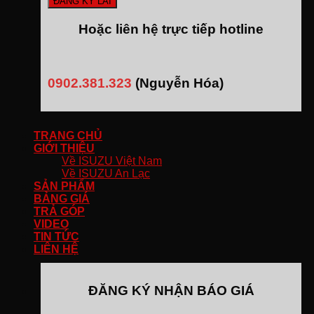
Hoặc liên hệ trực tiếp hotline
0902.381.323
(Nguyễn Hóa)
TRANG CHỦ
GIỚI THIỆU
Về ISUZU Việt Nam
Về ISUZU An Lạc
SẢN PHẨM
BẢNG GIÁ
TRẢ GÓP
VIDEO
TIN TỨC
LIÊN HỆ
ĐĂNG KÝ NHẬN BÁO GIÁ