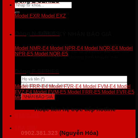
Dòng E-SERIES
Tìm
kiếm:
Model EXR
Model EXZ
Dòng N-SERIES
ĐĂNG KÝ NHẬN BÁO GIÁ
Vui lòng để lại thông tin chính xác, chúng tôi sẽ liên hệ
Model NMR-E4
Model NPR-E4
Model NQR-E4
Model
trực tiếp để báo giá miễn phí và giá chính xác nhất cho
NPR-E5
Model NQR-E5
bạn kèm theo các chương trình khuyến mãi
Dòng F-SERIES
Model FRR-E4
Model FVR-E4
Model FVM-E4
Model
FVZ-E4
Model FVM-E5
Model FRR-E5
Model FVR-E5
Model FVZ-E5
Hoặc liên hệ trực tiếp hotline
BẢNG GIÁ
TRẢ GÓP
0902.381.323
(Nguyễn Hóa)