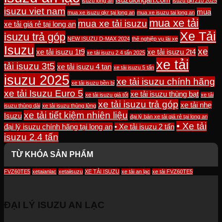
isuzu long an
isuzu qkr210 2025
isuzu viet nam
mua
mua xe isuzu qkr tại long an
mua xe isuzu tai long an
mua xe tải
mua xe tải isuzu
xe tải giá rẻ tại long an
Xe Tải
isuzu trả góp
NEW ISUZU D-MAX 2024
thẻ nghiệp vụ lái xe
Isuzu
xe
xe tải isuzu 1t9
xe tải isuzu 2t4
xe tải isuzu 2.4 tấn 2025
xe tải
tải isuzu 3t5
xe tải isuzu 4 tan
xe tải isuzu 5 tấn
isuzu 2025
xe tải isuzu chính hãng
xe tải isuzu bền bỉ
xe tải Isuzu Euro 5
xe tải isuzu thùng bạt
xe tải isuzu giá tốt
xe tải
xe tải isuzu trả góp
xe tải nhẹ
isuzu thùng dài
xe tải isuzu thùng lửng
xe tải tiết kiệm nhiên liệu
Isuzu
đại lý bán xe tải giá rẻ tại long an
• Xe tải
đại lý isuzu chính hãng tại long an
• Xe tải isuzu 2 tấn
isuzu 2.4 tấn
TỪ KHÓA SẢN PHẨM
FVZ60TE5
xetaianlac
xetaiisuzu
XE TẢI ISUZU
xe tải an lạc
xe tải FVZ60TE5
ĐẠI LÝ ISUZU AN LẠC