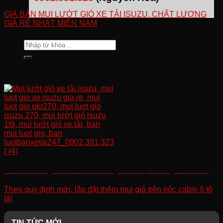
GIÁ BÁN MUI LƯỚT GIÓ XE TẢI ISUZU, CHẤT LƯỢNG
GIÁ RẺ NHẤT MIỀN NAM
Tìm
kiếm:
Gắn mui lướt gió cho xe tải Có đăng kiểm được không năm 2024?
Theo quy định mới, lắp đặt thêm mui gió trên nóc cabin ô tô
tải
TIN TỨC MỚI