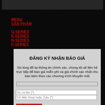
Copyright 2026 ©
Bản quyền thuộc về Bán Xe Tải 247
MENU
SẢN PHẨM
Q-SERIES
E-SERIES
N-SERIES
F-SERIES
ĐĂNG KÝ NHẬN BÁO GIÁ
Vui lòng để lại thông tin chính xác, chúng tôi sẽ liên hệ
trực tiếp để báo giá miễn phí và giá chính xác nhất cho
bạn kèm theo các chương trình khuyến mãi