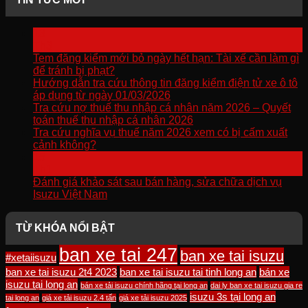
13
Th3
Tem đăng kiểm mới bỏ ngày hết hạn: Tài xế cần làm gì
để tránh bị phạt?
Hướng dẫn tra cứu thông tin đăng kiểm điện tử xe ô tô
áp dụng từ ngày 01/03/2026
Tra cứu nợ thuế thu nhập cá nhân năm 2026 – Quyết
toán thuế thu nhập cá nhân 2026
Tra cứu nghĩa vụ thuế năm 2026 xem có bị cấm xuất
cảnh không?
15
Th1
Đánh giá khảo sát sau bán hàng, sửa chữa dịch vụ
Isuzu Việt Nam
TỪ KHÓA NỔI BẬT
ban xe tai 247
ban xe tai isuzu
#xetaiisuzu
ban xe tai isuzu 2t4 2023
ban xe tai isuzu tai tinh long an
bán xe
isuzu tại long an
bán xe tải isuzu chính hãng tại long an
dai ly ban xe tai isuzu gia re
isuzu 3s tại long an
tai long an
giá xe tải isuzu 2.4 tấn
giá xe tải isuzu 2025