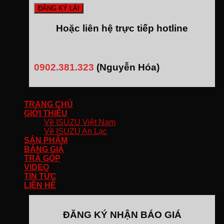
Hoặc liên hệ trực tiếp hotline
0902.381.323
(Nguyễn Hóa)
TRANG CHỦ
GIỚI THIỆU
Về ISUZU Việt Nam
Về ISUZU An Lạc
SẢN PHẨM
BẢNG GIÁ
TRẢ GÓP
VIDEO
TIN TỨC
LIÊN HỆ
ĐĂNG KÝ NHẬN BÁO GIÁ