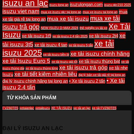
isuzu an lạc
isuzulongan.com
isuzu long an
isuzu qkr210 2025
isuzu viet nam
mua
mua xe isuzu qkr tại long an
mua xe isuzu tai long an
mua xe tải
mua xe tải isuzu
xe tải giá rẻ tại long an
Xe Tải
isuzu trả góp
NEW ISUZU D-MAX 2024
thẻ nghiệp vụ lái xe
Isuzu
xe
xe tải isuzu 1t9
xe tải isuzu 2t4
xe tải isuzu 2.4 tấn 2025
xe tải
tải isuzu 3t5
xe tải isuzu 4 tan
xe tải isuzu 5 tấn
isuzu 2025
xe tải isuzu chính hãng
xe tải isuzu bền bỉ
xe tải Isuzu Euro 5
xe tải isuzu thùng bạt
xe tải isuzu giá tốt
xe tải
xe tải isuzu trả góp
xe tải nhẹ
isuzu thùng dài
xe tải isuzu thùng lửng
xe tải tiết kiệm nhiên liệu
Isuzu
đại lý bán xe tải giá rẻ tại long an
• Xe tải
đại lý isuzu chính hãng tại long an
• Xe tải isuzu 2 tấn
isuzu 2.4 tấn
TỪ KHÓA SẢN PHẨM
FVZ60TE5
xetaianlac
xetaiisuzu
XE TẢI ISUZU
xe tải an lạc
xe tải FVZ60TE5
ĐẠI LÝ ISUZU AN LẠC