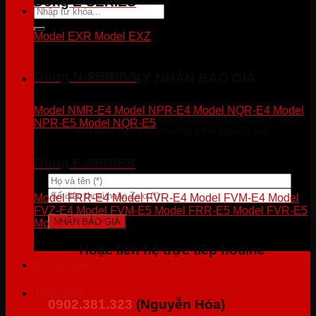
Dòng E-SERIES
Tìm
kiếm:
Model EXR
Model EXZ
Dòng N-SERIES
ĐĂNG KÝ NHẬN BÁO GIÁ
Vui lòng để lại thông tin chính xác, chúng tôi sẽ liên hệ
Model NMR-E4
Model NPR-E4
Model NQR-E4
Model
trực tiếp để báo giá miễn phí và giá chính xác nhất cho
NPR-E5
Model NQR-E5
bạn kèm theo các chương trình khuyến mãi
Dòng F-SERIES
Model FRR-E4
Model FVR-E4
Model FVM-E4
Model
FVZ-E4
Model FVM-E5
Model FRR-E5
Model FVR-E5
Model FVZ-E5
Hoặc liên hệ trực tiếp hotline
BẢNG GIÁ
TRẢ GÓP
0902.381.323
(Nguyễn Hóa)