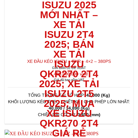
XE ĐẦU KÉO ISUZU – EXR – 4×2 – 380PS
GIÁ BÁN LẺ ĐỀ XUẤT
1.480.000.000 vnđ
Giá đã bao gồm VAT
TỔNG TRỌNG TẢI TỔ HỢP:
42,000 (Kg)
KHỐI LƯỢNG KÉO THEO THIẾT KẾ / CHO PHÉP LỚN NHẤT:
40,000 / 34,890 (Kg)
CHIỀU DÀI CƠ SỞ:
3,450 (mm)