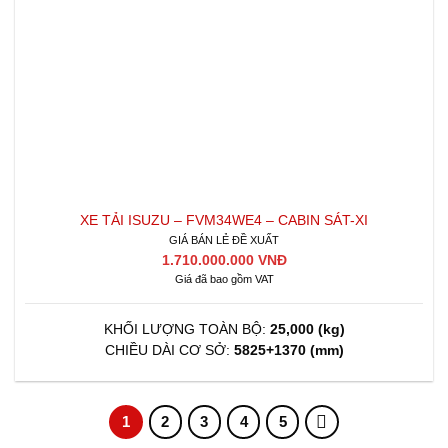
XE TẢI ISUZU – FVM34WE4 – CABIN SÁT-XI
GIÁ BÁN LẺ ĐỀ XUẤT
1.710.000.000 VNĐ
Giá đã bao gồm VAT
KHỐI LƯỢNG TOÀN BỘ:
25,000 (kg)
CHIỀU DÀI CƠ SỞ:
5825+1370 (mm)
1
2
3
4
5