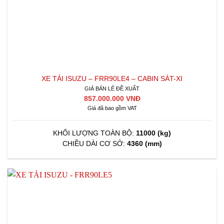
XE TẢI ISUZU – FRR90LE4 – CABIN SÁT-XI
GIÁ BÁN LẺ ĐỀ XUẤT
857.000.000 VNĐ
Giá đã bao gồm VAT
KHỐI LƯỢNG TOÀN BỘ:
11000 (kg)
CHIỀU DÀI CƠ SỞ:
4360 (mm)