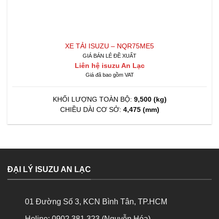
XE TẢI ISUZU – NQR75ME5
GIÁ BÁN LẺ ĐỀ XUẤT
Liên hệ isuzu An Lạc
Giá đã bao gồm VAT
KHỐI LƯỢNG TOÀN BỘ:
9,500 (kg)
CHIỀU DÀI CƠ SỞ:
4,475 (mm)
ĐẠI LÝ ISUZU AN LẠC
01 Đường Số 3, KCN Bình Tân, TP.HCM
Holine: 0902.381.323 (Nguyễn Hóa)