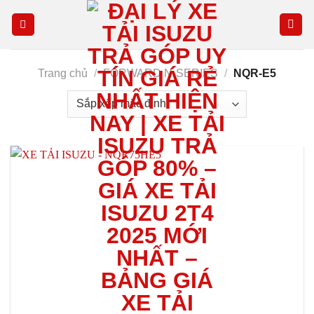
Skip
to
content
Trang chủ
/
FORWARD N-SERIES
/
NQR-E5