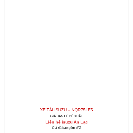
XE TẢI ISUZU – NQR75LE5
GIÁ BÁN LẺ ĐỀ XUẤT
Liên hệ isuzu An Lạc
Giá đã bao gồm VAT