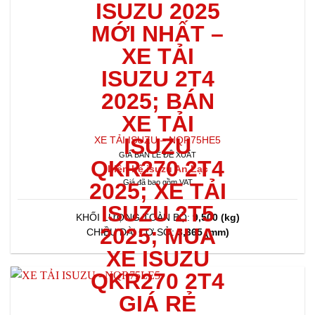
XE TẢI ISUZU – NQR75HE5
GIÁ BÁN LẺ ĐỀ XUẤT
Liên hệ isuzu An Lạc
Giá đã bao gồm VAT
KHỐI LƯỢNG TOÀN BỘ:
9,500 (kg)
CHIỀU DÀI CƠ SỞ:
3,365 (mm)