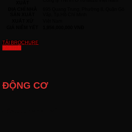
Công ty TNHH Ô Tô Isuzu Việt Nam
XUẤT
ĐỊA CHỈ NHÀ
695 Quang Trung, Phường 8, Quận Gò
SẢN XUẤT
Vấp, Tp.Hồ Chí Minh
XUẤT XỨ
Việt Nam
GIÁ NIÊM YẾT
1,956,000,000 VNĐ
TẢI BROCHURE
LÁI THỬ
ĐỘNG CƠ
ĐỘNG CƠ MẠNH MẼ