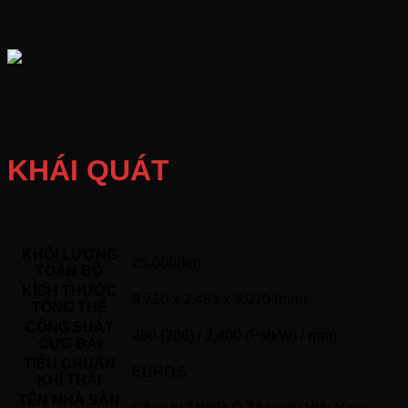
KHÁI QUÁT
LOẠI XE TẢI ISUZU FVZ60TE5
KHỐI LƯỢNG
25,000(kg)
TOÀN BỘ
KÍCH THƯỚC
9,710 x 2,485 x 3,010 (mm)
TỔNG THỂ
CÔNG SUẤT
280 (206) / 2,400 (Ps(kW) / rpm)
CỰC ĐẠI
TIÊU CHUẨN
EURO 5
KHÍ THẢI
TÊN NHÀ SẢN