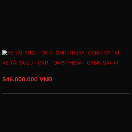
XE TẢI ISUZU – QKR – QMR77HE5A – CABIN SÁT-XI
GIÁ BÁN LẺ ĐỀ XUẤT
546.000.000 VNĐ
Giá đã bao gồm VAT
KHỐI LƯỢNG TOÀN BỘ:
4,990 (Kg)
CHIỀU DÀI CƠ SỞ:
3,360 (mm)