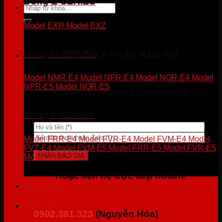
Dòng E-SERIES
Tìm
kiếm:
Model EXR
Model EXZ
Dòng N-SERIES
ĐĂNG KÝ NHẬN BÁO GIÁ
Vui lòng để lại thông tin chính xác, chúng tôi sẽ liên hệ
Model NMR-E4
Model NPR-E4
Model NQR-E4
Model
trực tiếp để báo giá miễn phí và giá chính xác nhất cho
NPR-E5
Model NQR-E5
bạn kèm theo các chương trình khuyến mãi
Dòng F-SERIES
Model FRR-E4
Model FVR-E4
Model FVM-E4
Model
FVZ-E4
Model FVM-E5
Model FRR-E5
Model FVR-E5
Model FVZ-E5
Hoặc liên hệ trực tiếp hotline
BẢNG GIÁ
TRẢ GÓP
0902.381.323
(Nguyễn Hóa)