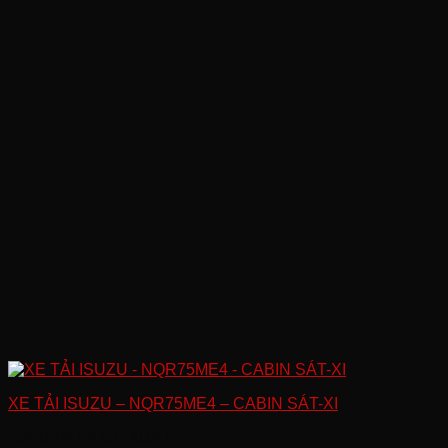
XE TẢI ISUZU – NQR75ME4 – CABIN SÁT-XI
GIÁ BÁN LẺ ĐỀ XUẤT