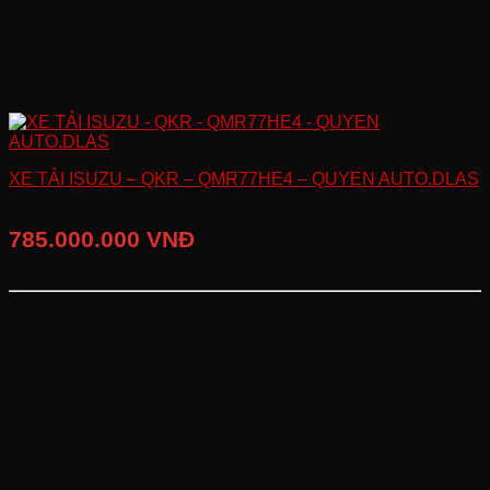
XE TẢI ISUZU – QKR – QMR77HE4 – QUYEN AUTO.DLAS
GIÁ BÁN LẺ ĐỀ XUẤT
785.000.000 VNĐ
Giá đã bao gồm VAT
KHỐI LƯỢNG TOÀN BỘ:
5,500 (Kg)
KHỐI LƯỢNG CHUYÊN CHỞ:
2,490 (Kg)
CHIỀU DÀI CƠ SỞ:
3,360 (mm)