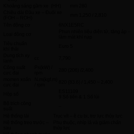
Khoảng sáng gầm xe (HH)
mm
280
Chiều dài Đầu xe – Đuôi xe
mm
1,250 / 2,810
(FOH – ROH)
Tên động cơ
6NX1E5RC
Phun nhiên liệu điện tử, tăng áp –
Loại động cơ
làm mát khí nạp
Tiêu chuẩn
Euro 5
khí thải
Dung tích xy
cc
7,790
lanh
Công suất
Ps(kW) /
280 (206) /2,400
cực đại
rpm
momen xoắn
N.m(kgf.m)
820 (83.6) / 1,450 ~ 2,400
cực đại
/ rpm
ES11109
Hộp số
9 Số tiến & 1 Số lùi
Bộ trích công
–
suất
Hệ thống lái
Trục vít – ê cu bi, trợ lực thủy lực
Hệ thống treo trước –
Phụ thuộc, nhíp lá và giảm chấn
sau
thủy lực