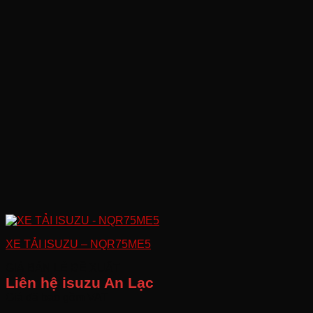
XE TẢI ISUZU – NQR75ME5
GIÁ BÁN LẺ ĐỀ XUẤT
Liên hệ isuzu An Lạc
Giá đã bao gồm VAT