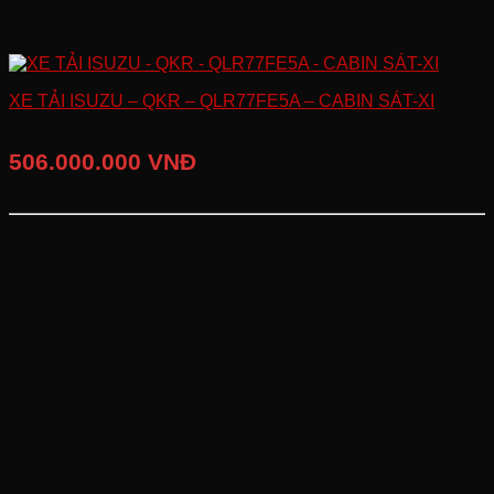
XE TẢI ISUZU – QKR – QLR77FE5A – CABIN SÁT-XI
GIÁ BÁN LẺ ĐỀ XUẤT
506.000.000 VNĐ
Giá đã bao gồm VAT
KHỐI LƯỢNG TOÀN BỘ:
3,490 (Kg)
CHIỀU DÀI CƠ SỞ:
2,765 (mm)