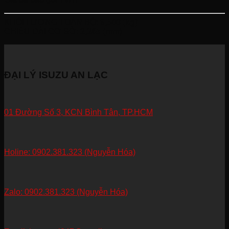
KHỐI LƯỢNG TOÀN BỘ:
9,500 (kg)
CHIỀU DÀI CƠ SỞ:
3,365 (mm)
ĐẠI LÝ ISUZU AN LẠC
01 Đường Số 3, KCN Bình Tân, TP.HCM
Holine: 0902.381.323 (Nguyễn Hóa)
Zalo: 0902.381.323 (Nguyễn Hóa)