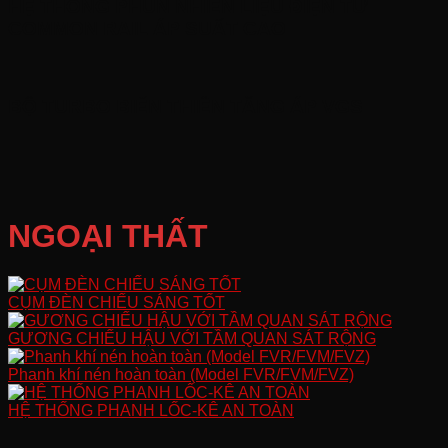
HỆ THỐNG PHUN NHIÊN LIỆU ĐIỆN TỬ
COMMON RAIL ÁP SUẤT CAO
BỘ TURBO BIẾN THIÊN TĂNG ÁP VGS
NGOẠI THẤT
CỤM ĐÈN CHIẾU SÁNG TỐT
GƯƠNG CHIẾU HẬU VỚI TẦM QUAN SÁT RỘNG
Phanh khí nén hoàn toàn (Model FVR/FVM/FVZ)
HỆ THỐNG PHANH LỐC-KÊ AN TOÀN