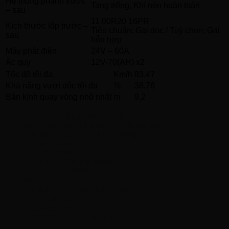
Hệ thống phanh trước
Tang trống, Khí nén hoàn toàn
– sau
11.00R20 16PR
Kích thước lốp trước –
Tiêu chuẩn: Gai dọc / Tuỳ chọn: Gai
sau
hỗn hợp
Máy phát điện
24V – 60A
Ắc quy
12V-70(AH) x2
Tốc độ tối đa
Km/h
83,47
Khả năng vượt dốc tối đa
%
38,76
Bán kính quay vòng nhỏ nhất
m
9,2
2 tấm che nắng cho tài xế & phụ xế
Kính chỉnh điện & khóa cửa trung tâm
Tay nắm cửa an toàn bên trong
Núm mồi thuốc
Máy điều hòa
USB-MP3, AM-FM radio
Dây an toàn 3 điểm
Kèn báo lùi
Hệ thống làm mát và sưởi kính
Phanh khí xả
Đèn sương mù
Khoang nằm nghỉ phía sau