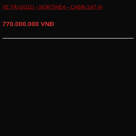
XE TẢI ISUZU – NQR75HE4 – CABIN SÁT-XI
GIÁ BÁN LẺ ĐỀ XUẤT
770.000.000 VNĐ
Giá đã bao gồm VAT
KHỐI LƯỢNG TOÀN BỘ:
9,500 (kg)
CHIỀU DÀI CƠ SỞ:
3,365 (mm)