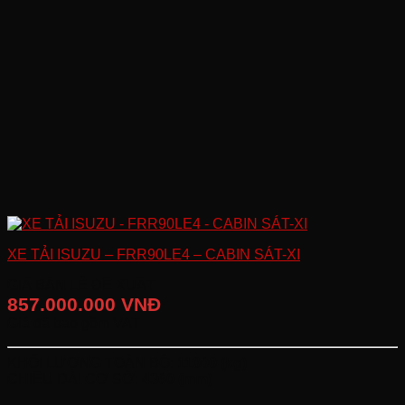
XE TẢI ISUZU – FRR90LE4 – CABIN SÁT-XI
GIÁ BÁN LẺ ĐỀ XUẤT
857.000.000 VNĐ
Giá đã bao gồm VAT
KHỐI LƯỢNG TOÀN BỘ:
11000 (kg)
CHIỀU DÀI CƠ SỞ:
4360 (mm)