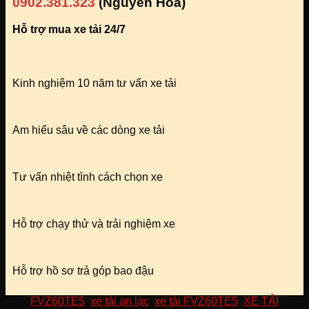
0902.381.323
(Nguyễn Hóa)
Hỗ trợ mua xe tải 24/7
Kinh nghiệm 10 năm tư vấn xe tải
Am hiểu sâu về các dòng xe tải
Tư vấn nhiệt tình cách chọn xe
Hỗ trợ chạy thử và trải nghiệm xe
Hỗ trợ hồ sơ trả góp bao đậu
Thẻ:
FVZ60TE5
,
xe tải an lạc
,
xe tải FVZ60TE5
,
XE TẢI