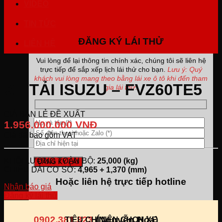
VIDEO
TIN TỨC
ĐĂNG KÝ LÁI THỬ
LIÊN HỆ
Vui lòng để lại thông tin chính xác, chúng tôi sẽ liên hệ
trực tiếp để sắp xếp lịch lái thử cho bạn.
Lưu ý: Quý
khách vui lòng mang theo bằng lái xe ô tô khi đến tham
XE TẢI ISUZU – FVZ60TE5
gia lái thử.
GIÁ BÁN LẺ ĐỀ XUẤT
1.956.000.000 VNĐ
Giá đã bao gồm VAT
KHỐI LƯỢNG TOÀN BỘ:
25,000 (kg)
CHIỀU DÀI CƠ SỞ:
4,965 + 1,370 (mm)
Hoặc liên hệ trực tiếp hotline
Nhận báo giá
Đăng ký lái thử
0902.381.323
(Nguyễn Hóa)
TIÊU CHÍ NÊN CHỌN XE