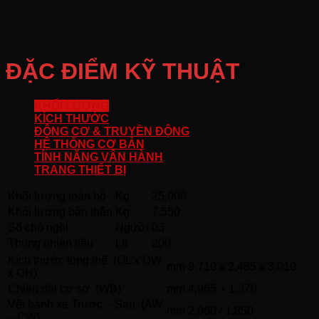
ĐẶC ĐIỂM KỸ THUẬT
KHỐI LƯỢNG
KÍCH THƯỚC
ĐỘNG CƠ & TRUYỀN ĐỘNG
HỆ THỐNG CƠ BẢN
TÍNH NĂNG VẬN HÀNH
TRANG THIẾT BỊ
Khối lượng toàn bộ
Kg
25,000
Khối lượng bản thân
Kg
7,550
Số chỗ ngồi
Người
03
Thùng nhiên liệu
Lít
200
Kích thước tổng thể (OL x OW
mm
9,710 x 2,485 x 3,010
x OH)
Chiều dài cơ sở (WB)
mm
4,965 + 1,370
Vệt bánh xe Trước – Sau (AW
mm
2,060 / 1,850
– CW)