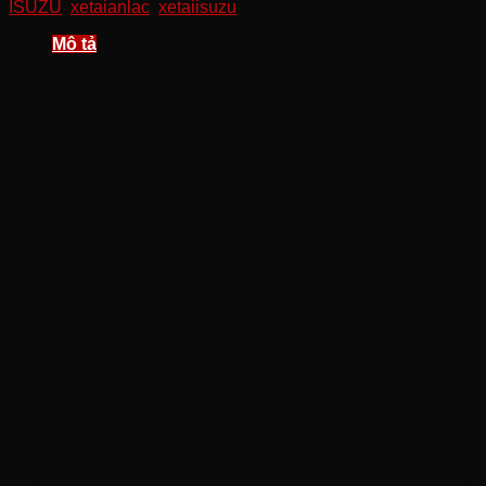
ISUZU
,
xetaianlac
,
xetaiisuzu
Mô tả