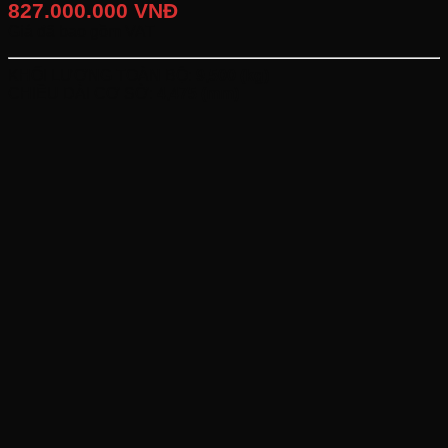
827.000.000 VNĐ
Giá đã bao gồm VAT
KHỐI LƯỢNG TOÀN BỘ:
9,500 (kg)
CHIỀU DÀI CƠ SỞ:
4,475 (mm)