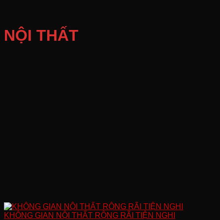
NỘI THẤT
KHÔNG GIAN NỘI THẤT RỘNG RÃI TIỆN NGHI