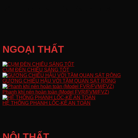
BỘ TURBO BIẾN THIÊN TĂNG ÁP VGS
NGOẠI THẤT
CỤM ĐÈN CHIẾU SÁNG TỐT
GƯƠNG CHIẾU HẬU VỚI TẦM QUAN SÁT RỘNG
Phanh khí nén hoàn toàn (Model FVR/FVM/FVZ)
HỆ THỐNG PHANH LỐC-KÊ AN TOÀN
NỘI THẤT