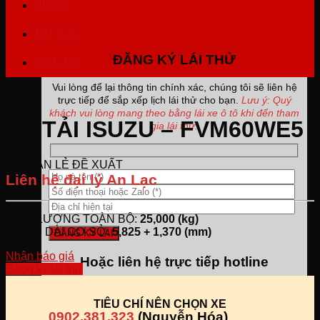
VIDEO
TIN TỨC
ĐĂNG KÝ LÁI THỬ
LIÊN HỆ
Vui lòng để lại thông tin chính xác, chúng tôi sẽ liên hệ
trực tiếp để sắp xếp lịch lái thử cho bạn.
Lưu ý: Quý
khách vui lòng mang theo bằng lái xe ô tô khi đến tham
XE TẢI ISUZU – FVM60WE5
gia lái thử.
GIÁ BÁN LẺ ĐỀ XUẤT
Liên hệ đại lý An Lạc
KHỐI LƯỢNG TOÀN BỘ:
25,000 (kg)
CHIỀU DÀI CƠ SỞ:
5,825 + 1,370 (mm)
Nhận báo giá
Hoặc liên hệ trực tiếp hotline
Đăng ký lái thử
TIÊU CHÍ NÊN CHỌN XE
0902.381.323
(Nguyễn Hóa)