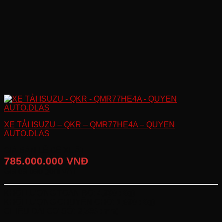
XE TẢI ISUZU – QKR – QMR77HE4A – QUYEN
AUTO.DLAS
GIÁ BÁN LẺ ĐỀ XUẤT
785.000.000 VNĐ
Giá đã bao gồm VAT
KHỐI LƯỢNG TOÀN BỘ:
4,990 (Kg)
KHỐI LƯỢNG CHUYÊN CHỞ:
1,990 (Kg)
CHIỀU DÀI CƠ SỞ:
3,365 (mm)