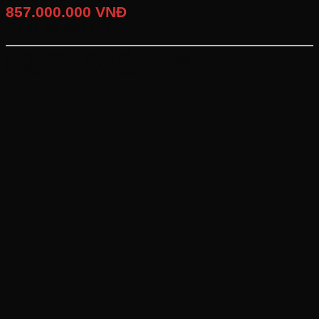
857.000.000 VNĐ
Giá đã bao gồm VAT
KHỐI LƯỢNG TOÀN BỘ:
11000 (kg)
CHIỀU DÀI CƠ SỞ:
4360 (mm)