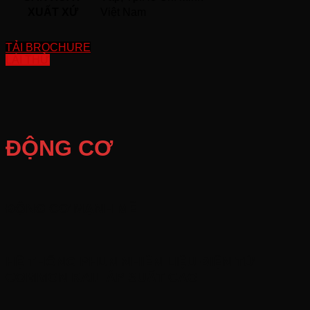
XUẤT XỨ
Việt Nam
TẢI BROCHURE
LÁI THỬ
ĐỘNG CƠ
ĐỘNG CƠ MẠNH MẼ
HỆ THỐNG PHUN NHIÊN LIỆU ĐIỆN TỬ
COMMON RAIL ÁP SUẤT CAO