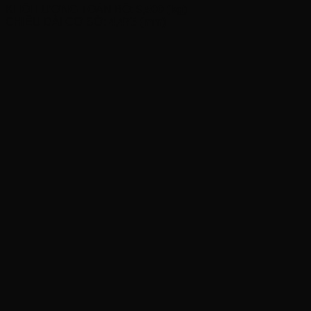
KHỐI LƯỢNG TOÀN BỘ:
9,500 (kg)
CHIỀU DÀI CƠ SỞ:
4,475 (mm)