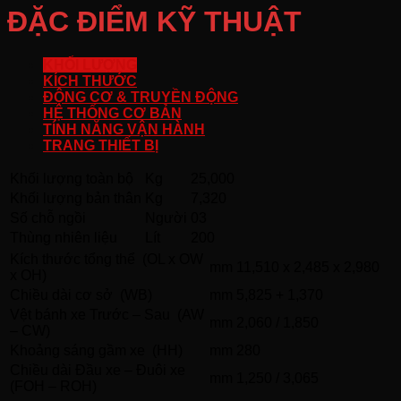
ĐẶC ĐIỂM KỸ THUẬT
KHỐI LƯỢNG
KÍCH THƯỚC
ĐỘNG CƠ & TRUYỀN ĐỘNG
HỆ THỐNG CƠ BẢN
TÍNH NĂNG VẬN HÀNH
TRANG THIẾT BỊ
Khối lượng toàn bộ
Kg
25,000
Khối lượng bản thân
Kg
7,320
Số chỗ ngồi
Người
03
Thùng nhiên liệu
Lít
200
Kích thước tổng thể (OL x OW
mm
11,510 x 2,485 x 2,980
x OH)
Chiều dài cơ sở (WB)
mm
5,825 + 1,370
Vệt bánh xe Trước – Sau (AW
mm
2,060 / 1,850
– CW)
Khoảng sáng gầm xe (HH)
mm
280
Chiều dài Đầu xe – Đuôi xe
mm
1,250 / 3,065
(FOH – ROH)