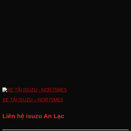
XE TẢI ISUZU – NQR75ME5
GIÁ BÁN LẺ ĐỀ XUẤT
Liên hệ isuzu An Lạc
Giá đã bao gồm VAT