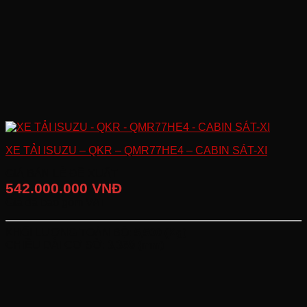
XE TẢI ISUZU – QKR – QMR77HE4 – CABIN SÁT-XI
GIÁ BÁN LẺ ĐỀ XUẤT
542.000.000 VNĐ
Giá đã bao gồm VAT
KHỐI LƯỢNG TOÀN BỘ:
5,500 (Kg)
CHIỀU DÀI CƠ SỞ:
3,360 (mm)