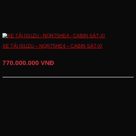
XE TẢI ISUZU – NQR75HE4 – CABIN SÁT-XI
GIÁ BÁN LẺ ĐỀ XUẤT
770.000.000 VNĐ
Giá đã bao gồm VAT
KHỐI LƯỢNG TOÀN BỘ:
9,500 (kg)
CHIỀU DÀI CƠ SỞ:
3,365 (mm)