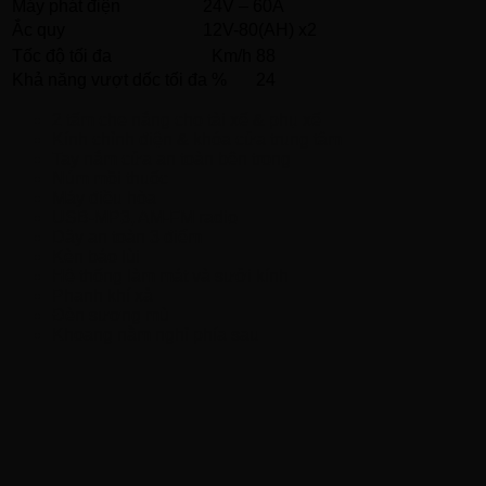
Máy phát điện
24V – 60A
Ắc quy
12V-80(AH) x2
Tốc độ tối đa
Km/h
88
Khả năng vượt dốc tối đa
%
24
2 tấm che nắng cho tài xế & phụ xế
Kính chỉnh điện & khóa cửa trung tâm
Tay nắm cửa an toàn bên trong
Núm mồi thuốc
Máy điều hòa
USB-MP3, AM-FM radio
Dây an toàn 3 điểm
Kèn báo lùi
Hệ thống làm mát và sưởi kính
Phanh khí xả
Đèn sương mù
Khoang nằm nghỉ phía sau