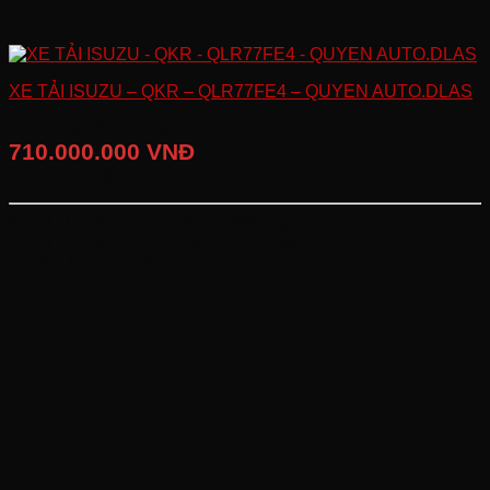
XE TẢI ISUZU – QKR – QLR77FE4 – QUYEN AUTO.DLAS
GIÁ BÁN LẺ ĐỀ XUẤT
710.000.000 VNĐ
Giá đã bao gồm VAT
KHỐI LƯỢNG TOÀN BỘ:
4,990 (Kg)
KHỐI LƯỢNG CHUYÊN CHỞ:
2,200 (Kg)
CHIỀU DÀI CƠ SỞ:
2,765 (mm)