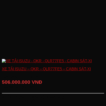
XE TẢI ISUZU – QKR – QLR77FE5 – CABIN SÁT-XI
GIÁ BÁN LẺ ĐỀ XUẤT
506.000.000 VNĐ
Giá đã bao gồm VAT
KHỐI LƯỢNG TOÀN BỘ:
4,990 (Kg)
CHIỀU DÀI CƠ SỞ:
2,765 (mm)