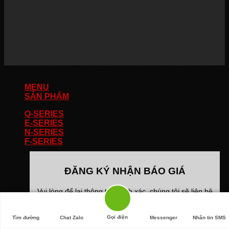
Copyright 2026 ©
Bản quyền thuộc về Bán Xe Tải 247
MENU
SẢN PHẨM
Q-SERIES
E-SERIES
N-SERIES
F-SERIES
ĐĂNG KÝ NHẬN BÁO GIÁ
Vui lòng để lại thông tin chính xác, chúng tôi sẽ liên hệ
trực tiếp để báo giá miễn phí và giá chính xác nhất cho
bạn kèm theo các chương trình khuyến mãi
Gọi điện
Tìm đường
Chat Zalo
Messenger
Nhắn tin SMS