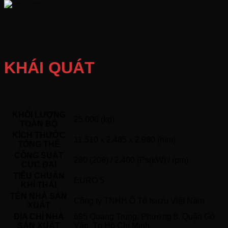
KHÁI QUÁT
LOẠI XE TẢI ISUZU – FVM60WE5
KHỐI LƯỢNG
25,000 (kg)
TOÀN BỘ
KÍCH THƯỚC
11,510 x 2,485 x 2,980 (mm)
TỔNG THỂ
CÔNG SUẤT
280 (206) / 2,400 (Ps(kW) / rpm)
CỰC ĐẠI
TIÊU CHUẨN
EURO 5
KHÍ THẢI
TÊN NHÀ SẢN
Công ty TNHH Ô Tô Isuzu Việt Nam
XUẤT
ĐỊA CHỈ NHÀ
695 Quang Trung, Phường 8, Quận Gò
SẢN XUẤT
Vấp, Tp.Hồ Chí Minh