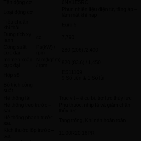
Tên động cơ
6NX1E5RC
Phun nhiên liệu điện tử, tăng áp –
Loại động cơ
làm mát khí nạp
Tiêu chuẩn
Euro 5
khí thải
Dung tích xy
cc
7,790
lanh
Công suất
Ps(kW) /
280 (206) /2,400
cực đại
rpm
momen xoắn
N.m(kgf.m)
820 (83.6) / 1,450
cực đại
/ rpm
ES11109
Hộp số
9 Số tiến & 1 Số lùi
Bộ trích công
–
suất
Hệ thống lái
Trục vít – ê cu bi, trợ lực thủy lực
Hệ thống treo trước –
Phụ thuộc, nhíp lá và giảm chấn
sau
thủy lực
Hệ thống phanh trước –
Tang trống, Khí nén hoàn toàn
sau
Kích thước lốp trước –
11.00R20 16PR
sau