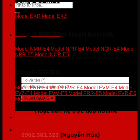
Dòng E-SERIES
Tìm
kiếm:
Model EXR
Model EXZ
Dòng N-SERIES
ĐĂNG KÝ NHẬN BÁO GIÁ
Vui lòng để lại thông tin chính xác, chúng tôi sẽ liên hệ
Model NMR-E4
Model NPR-E4
Model NQR-E4
Model
trực tiếp để báo giá miễn phí và giá chính xác nhất cho
NPR-E5
Model NQR-E5
bạn kèm theo các chương trình khuyến mãi
Dòng F-SERIES
Model FRR-E4
Model FVR-E4
Model FVM-E4
Model
FVZ-E4
Model FVM-E5
Model FRR-E5
Model FVR-E5
Model FVZ-E5
Hoặc liên hệ trực tiếp hotline
BẢNG GIÁ
TRẢ GÓP
0902.381.323
(Nguyễn Hóa)