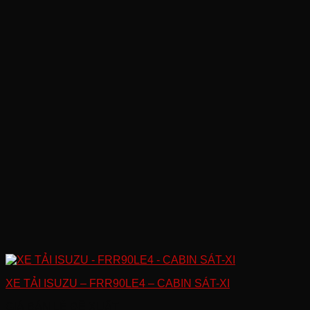
XE TẢI ISUZU – FRR90LE4 – CABIN SÁT-XI
GIÁ BÁN LẺ ĐỀ XUẤT