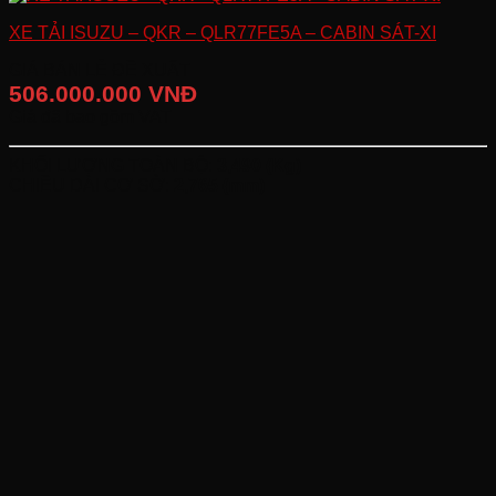
XE TẢI ISUZU – QKR – QLR77FE5A – CABIN SÁT-XI
GIÁ BÁN LẺ ĐỀ XUẤT
506.000.000 VNĐ
Giá đã bao gồm VAT
KHỐI LƯỢNG TOÀN BỘ:
3,490 (Kg)
CHIỀU DÀI CƠ SỞ:
2,765 (mm)